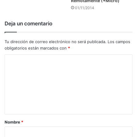
Remotamente (+Micro)
01/11/2014
Deja un comentario
Tu dirección de correo electrónico no será publicada.
Los campos
obligatorios están marcados con
*
C
o
m
e
n
t
a
Nombre
*
r
i