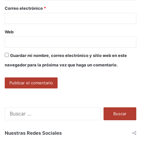
o
Correo electrónico
*
*
Web
Guardar mi nombre, correo electrónico y sitio web en este
navegador para la próxima vez que haga un comentario.
B
u
s
c
Nuestras Redes Sociales
a