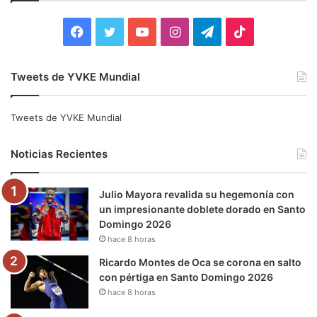
r
:
F
T
Y
I
T
T
a
w
o
n
e
i
Tweets de YVKE Mundial
c
i
u
s
l
k
e
t
T
t
e
T
Tweets de YVKE Mundial
b
t
u
a
g
o
Noticias Recientes
o
e
b
g
r
k
Julio Mayora revalida su hegemonía con
o
r
e
r
a
un impresionante doblete dorado en Santo
Domingo 2026
k
a
m
hace 8 horas
m
Ricardo Montes de Oca se corona en salto
con pértiga en Santo Domingo 2026
hace 8 horas