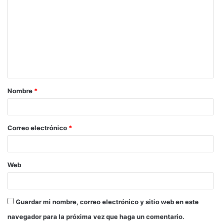
o
m
e
n
t
a
Nombre
*
r
i
o
Correo electrónico
*
*
Web
Guardar mi nombre, correo electrónico y sitio web en este
navegador para la próxima vez que haga un comentario.