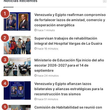
Noticias Recientes
o
e
b
g
r
k
Venezuela y Egipto reafirman compromiso
o
r
e
r
a
de fortalecer lazos de amistad, comercio y
cooperación energética
k
a
m
hace 1 minuto
m
Supervisan trabajos de rehabilitación
integral del Hospital Vargas de La Guaira
hace 16 minutos
Ministerio de Educación fija inicio del año
escolar 2026-2027 para el 14 de
septiembre
hace 24 minutos
Venezuela y Egipto afianzan lazos
bilaterales y alianzas estratégicas para la
reconstrucción tras sismos
hace 51 minutos
Comisión de Habitabilidad se reunió con