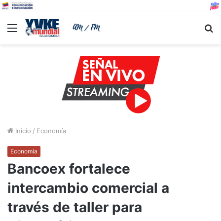
Menu
B
Inicio
/
Economía
Economía
Bancoex fortalece
intercambio comercial a
través de taller para