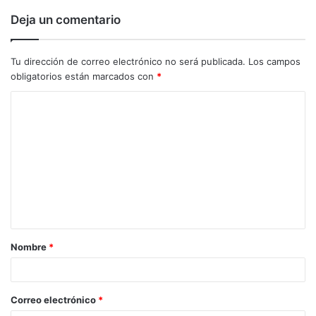
Deja un comentario
Tu dirección de correo electrónico no será publicada.
Los campos
obligatorios están marcados con
*
C
o
m
e
n
t
a
Nombre
*
r
i
o
Correo electrónico
*
*