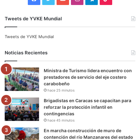
a
w
o
n
e
i
Tweets de YVKE Mundial
c
i
u
s
l
k
e
t
T
t
e
T
Tweets de YVKE Mundial
b
t
u
a
g
o
Noticias Recientes
o
e
b
g
r
k
Ministra de Turismo lidera encuentro con
o
r
e
r
a
prestadores de servicio del eje costero
carabobeño
k
a
m
hace 25 minutos
m
Brigadistas en Caracas se capacitan para
reforzar la protección infantil en
contingencias
hace 45 minutos
En marcha construcción de muro de
contención del río Manzanares del estado