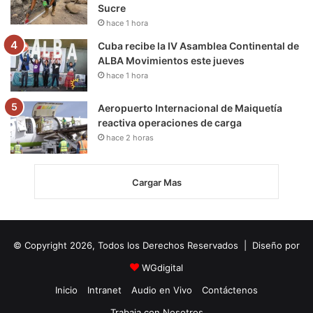
Sucre
hace 1 hora
Cuba recibe la IV Asamblea Continental de
ALBA Movimientos este jueves
hace 1 hora
Aeropuerto Internacional de Maiquetía
reactiva operaciones de carga
hace 2 horas
Cargar Mas
© Copyright 2026, Todos los Derechos Reservados | Diseño por
WGdigital
Inicio
Intranet
Audio en Vivo
Contáctenos
Trabaja con Nosotros