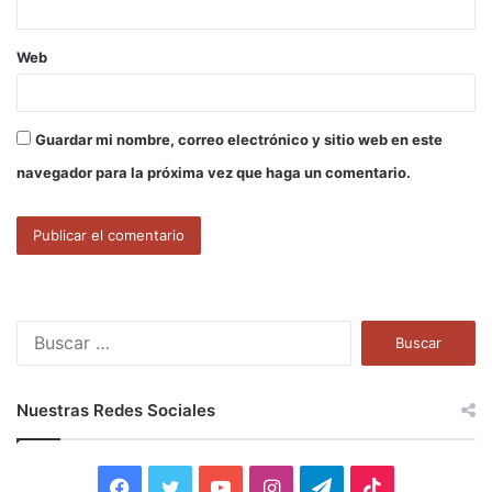
Web
Guardar mi nombre, correo electrónico y sitio web en este
navegador para la próxima vez que haga un comentario.
B
u
s
c
Nuestras Redes Sociales
a
r
:
F
T
Y
I
T
T