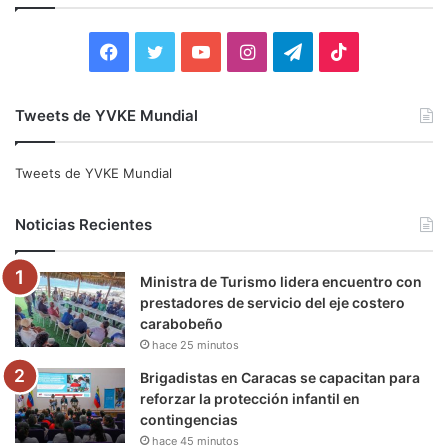
r
:
F
T
Y
I
T
T
a
w
o
n
e
i
Tweets de YVKE Mundial
c
i
u
s
l
k
e
t
T
t
e
T
Tweets de YVKE Mundial
b
t
u
a
g
o
Noticias Recientes
o
e
b
g
r
k
Ministra de Turismo lidera encuentro con
o
r
e
r
a
prestadores de servicio del eje costero
carabobeño
k
a
m
hace 25 minutos
m
Brigadistas en Caracas se capacitan para
reforzar la protección infantil en
contingencias
hace 45 minutos