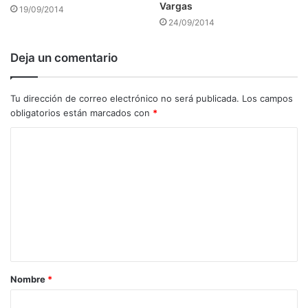
Vargas
19/09/2014
24/09/2014
Deja un comentario
Tu dirección de correo electrónico no será publicada.
Los campos
obligatorios están marcados con
*
C
o
m
e
n
t
a
Nombre
*
r
i