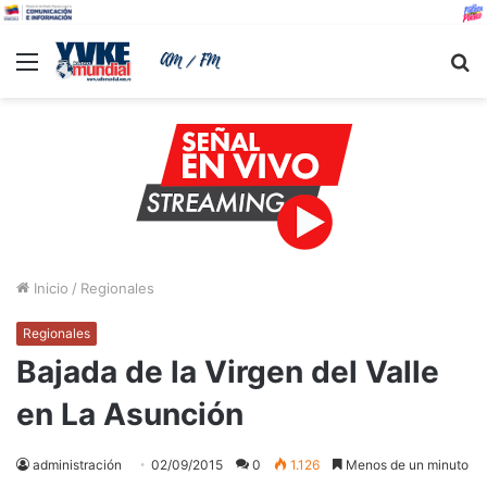
Menu
B
Inicio
/
Regionales
Regionales
Bajada de la Virgen del Valle
en La Asunción
administración
02/09/2015
0
1.126
Menos de un minuto