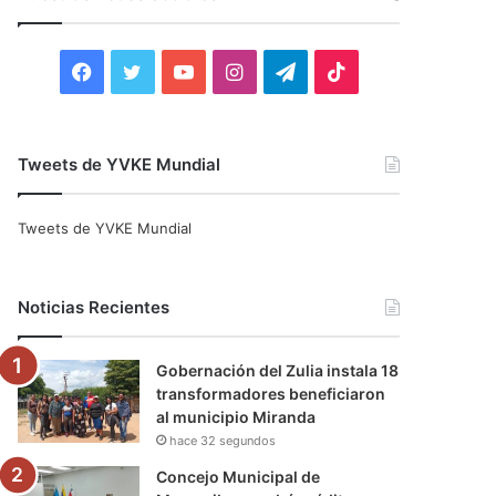
r
:
F
T
Y
I
T
T
a
w
o
n
e
i
c
i
u
s
l
k
Tweets de YVKE Mundial
e
t
T
t
e
T
Tweets de YVKE Mundial
b
t
u
a
g
o
o
e
b
g
r
k
Noticias Recientes
o
r
e
r
a
Gobernación del Zulia instala 18
k
a
m
transformadores beneficiaron
al municipio Miranda
m
hace 32 segundos
Concejo Municipal de