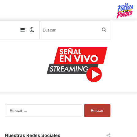
Sidebar
Switch
Buscar
skin
B
u
s
c
a
Nuestras Redes Sociales