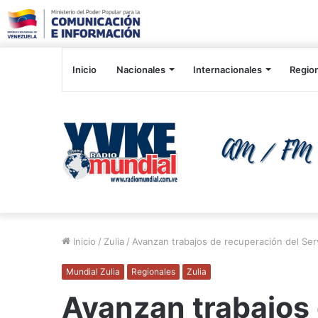
Inicio
Nacionales
Internacionales
Regio
Inicio
/
Zulia
/
Avanzan trabajos de recuperación del Ser
Mundial Zulia
Regionales
Zulia
Avanzan trabajos 