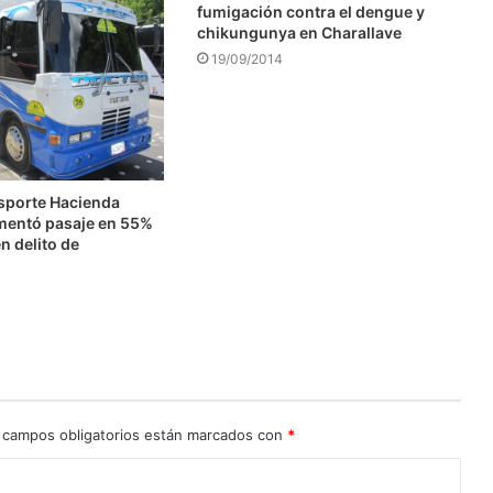
fumigación contra el dengue y
chikungunya en Charallave
19/09/2014
nsporte Hacienda
mentó pasaje en 55%
n delito de
n
 campos obligatorios están marcados con
*