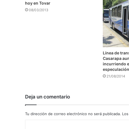
hoy en Tovar
08/03/2013
Línea de tra
Casarapa au
incurriendo e
especulació
21/08/2014
Deja un comentario
Tu dirección de correo electrónico no será publicada.
Los
C