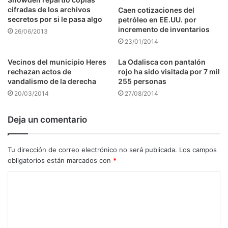
cifradas de los archivos
Caen cotizaciones del
secretos por si le pasa algo
petróleo en EE.UU. por
incremento de inventarios
26/06/2013
23/01/2014
Vecinos del municipio Heres
La Odalisca con pantalón
rechazan actos de
rojo ha sido visitada por 7 mil
vandalismo de la derecha
255 personas
20/03/2014
27/08/2014
Deja un comentario
Tu dirección de correo electrónico no será publicada.
Los campos
obligatorios están marcados con
*
C
o
m
e