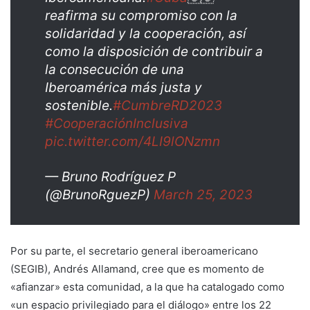
reafirma su compromiso con la
solidaridad y la cooperación, así
como la disposición de contribuir a
la consecución de una
Iberoamérica más justa y
sostenible.
#CumbreRD2023
#CooperaciónInclusiva
pic.twitter.com/4LI9lONzmn
— Bruno Rodríguez P
(@BrunoRguezP)
March 25, 2023
Por su parte, el secretario general iberoamericano
(SEGIB), Andrés Allamand, cree que es momento de
«afianzar» esta comunidad, a la que ha catalogado como
«un espacio privilegiado para el diálogo» entre los 22