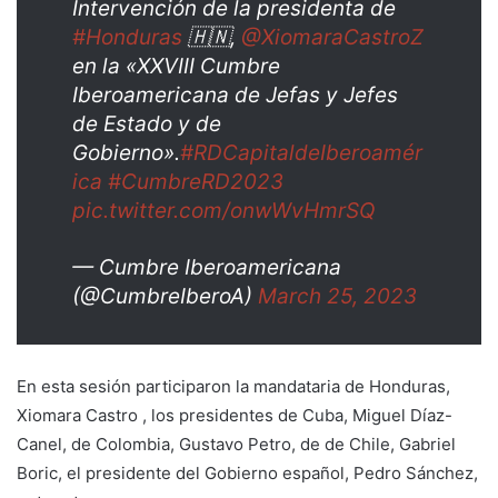
Intervención de la presidenta de
#Honduras
🇭🇳,
@XiomaraCastroZ
en la «XXVIII Cumbre
Iberoamericana de Jefas y Jefes
de Estado y de
Gobierno».
#RDCapitaldeIberoamér
ica
#CumbreRD2023
pic.twitter.com/onwWvHmrSQ
— Cumbre Iberoamericana
(@CumbreIberoA)
March 25, 2023
En esta sesión participaron la mandataria de Honduras,
Xiomara Castro , los presidentes de Cuba, Miguel Díaz-
Canel, de Colombia, Gustavo Petro, de de Chile, Gabriel
Boric, el presidente del Gobierno español, Pedro Sánchez,