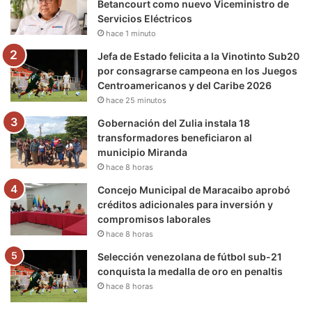
Betancourt como nuevo Viceministro de
Servicios Eléctricos
k
a
m
hace 1 minuto
m
Jefa de Estado felicita a la Vinotinto Sub20
por consagrarse campeona en los Juegos
Centroamericanos y del Caribe 2026
hace 25 minutos
Gobernación del Zulia instala 18
transformadores beneficiaron al
municipio Miranda
hace 8 horas
Concejo Municipal de Maracaibo aprobó
créditos adicionales para inversión y
compromisos laborales
hace 8 horas
Selección venezolana de fútbol sub-21
conquista la medalla de oro en penaltis
hace 8 horas