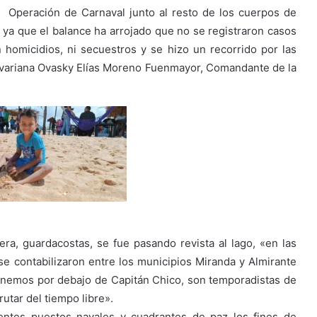
la Operación de Carnaval junto al resto de los cuerpos de
o ya que el balance ha arrojado que no se registraron casos
 homicidios, ni secuestros y se hizo un recorrido por las
livariana Ovasky Elías Moreno Fuenmayor, Comandante de la
tera, guardacostas, se fue pasando revista al lago, «en las
e contabilizaron entre los municipios Miranda y Almirante
tenemos por debajo de Capitán Chico, son temporadistas de
utar del tiempo libre».
rentes puestos navales y cuadrantes de paz los fines de