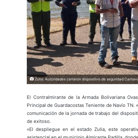
Zulia: Autoridades cerraron dispositivo de seguridad Carnav
E
l Contralmirante de la Armada Bolivariana Ov
Principal de Guardacostas Teniente de Navío TN. 
comunicación de la jornada de trabajo del disposi
de exitoso.
«E
l despliegue en el estado Zulia
,
este operati
asistencial en el municipio Almirante Padilla, don