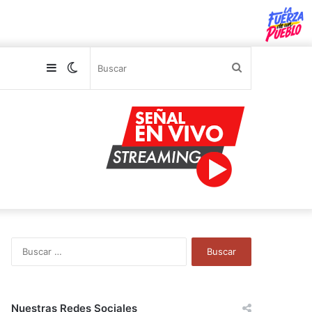
Sidebar
Switch
Buscar
skin
B
u
s
c
a
Nuestras Redes Sociales