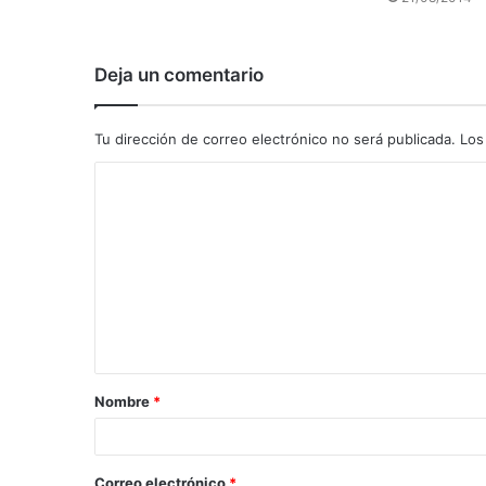
Deja un comentario
Tu dirección de correo electrónico no será publicada.
Los
C
o
m
e
n
t
a
Nombre
*
r
i
o
Correo electrónico
*