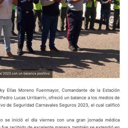
al 2023 con un balance positivo
asky Elías Moreno Fuenmayor, Comandante de la Estación
«Pedro Lucas Urribarrí»,
ofreció un balance a los medios de
tivo de Seguridad Carnavales Seguros 2023, el cual calificó
vo se inició el día viernes con una gran jornada médica
de fue recibido de excelente manera, también
se extendió
en