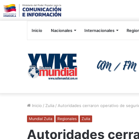
Inicio
Nacionales
Internacionales
Regio
Inicio
/
Zulia
/
Autoridades cerraron operativo de seguri
Mundial Zulia
Regionales
Zulia
Autoridades cerra