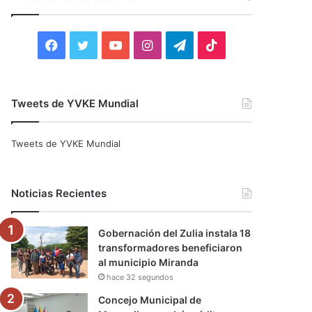
r
:
F
T
Y
I
T
T
a
w
o
n
e
i
c
i
u
s
l
k
Tweets de YVKE Mundial
e
t
T
t
e
T
Tweets de YVKE Mundial
b
t
u
a
g
o
o
e
b
g
r
k
Noticias Recientes
o
r
e
r
a
Gobernación del Zulia instala 18
k
a
m
transformadores beneficiaron
al municipio Miranda
m
hace 32 segundos
Concejo Municipal de