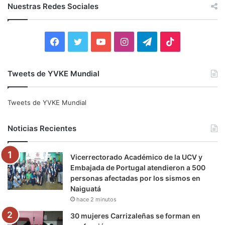
c
Nuestras Redes Sociales
a
r
:
F
T
Y
I
T
T
a
w
o
n
e
i
Tweets de YVKE Mundial
c
i
u
s
l
k
e
t
T
t
e
T
Tweets de YVKE Mundial
b
t
u
a
g
o
Noticias Recientes
o
e
b
g
r
k
Vicerrectorado Académico de la UCV y
o
r
e
r
a
Embajada de Portugal atendieron a 500
personas afectadas por los sismos en
k
a
m
Naiguatá
hace 2 minutos
m
30 mujeres Carrizaleñas se forman en