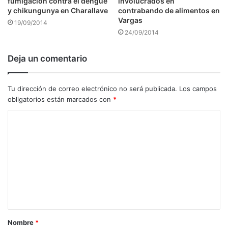
fumigación contra el dengue
involucrados en
y chikungunya en Charallave
contrabando de alimentos en
Vargas
19/09/2014
24/09/2014
Deja un comentario
Tu dirección de correo electrónico no será publicada.
Los campos
obligatorios están marcados con
*
C
o
m
e
n
t
a
Nombre
*
r