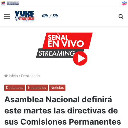
Menu
B
Inicio
/
Destacada
Destacada
Nacionales
Noticias
Asamblea Nacional definirá
este martes las directivas de
sus Comisiones Permanentes