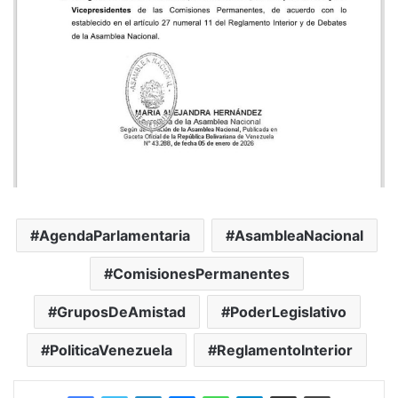
AgendaParlamentaria
AsambleaNacional
ComisionesPermanentes
GruposDeAmistad
PoderLegislativo
PoliticaVenezuela
ReglamentoInterior