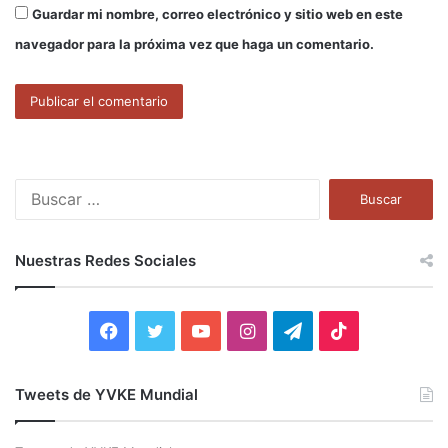
Guardar mi nombre, correo electrónico y sitio web en este
navegador para la próxima vez que haga un comentario.
B
u
s
c
Nuestras Redes Sociales
a
r
:
F
T
Y
I
T
T
a
w
o
n
e
i
Tweets de YVKE Mundial
c
i
u
s
l
k