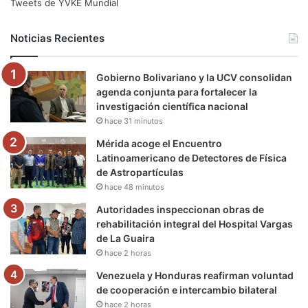
e
t
T
t
e
T
Tweets de YVKE Mundial
b
t
u
a
g
o
Noticias Recientes
o
e
b
g
r
k
Gobierno Bolivariano y la UCV consolidan
o
r
e
r
a
agenda conjunta para fortalecer la
investigación científica nacional
k
a
m
hace 31 minutos
m
Mérida acoge el Encuentro
Latinoamericano de Detectores de Física
de Astropartículas
hace 48 minutos
Autoridades inspeccionan obras de
rehabilitación integral del Hospital Vargas
de La Guaira
hace 2 horas
Venezuela y Honduras reafirman voluntad
de cooperación e intercambio bilateral
hace 2 horas