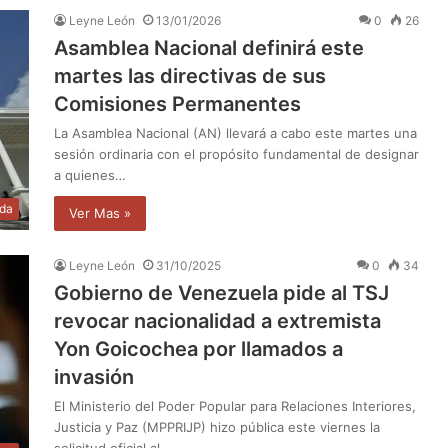
Leyne León
13/01/2026
0
26
Asamblea Nacional definirá este
martes las directivas de sus
Comisiones Permanentes
La Asamblea Nacional (AN) llevará a cabo este martes una
sesión ordinaria con el propósito fundamental de designar
a quienes…
da
Ver Mas »
Leyne León
31/10/2025
0
34
Gobierno de Venezuela pide al TSJ
revocar nacionalidad a extremista
Yon Goicochea por llamados a
invasión
El Ministerio del Poder Popular para Relaciones Interiores,
Justicia y Paz (MPPRIJP) hizo pública este viernes la
solicitud oficial al…