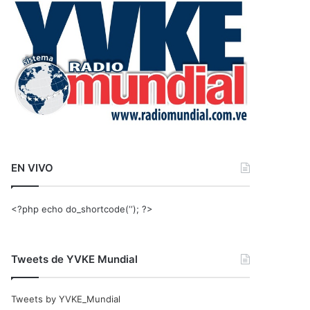
r
:
EN VIVO
<?php echo do_shortcode(‘‘); ?>
Tweets de YVKE Mundial
Tweets by YVKE_Mundial