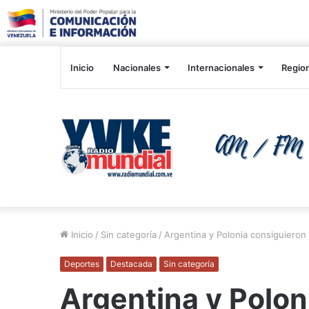
Inicio
Nacionales
Internacionales
Regio
Inicio
/
Sin categoría
/
Argentina y Polonia consiguieron 
Deportes
Destacada
Sin categoría
Argentina y Polon