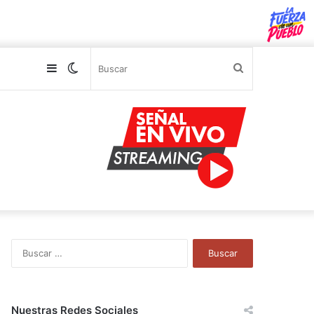
Sidebar
Switch
Buscar
skin
B
u
s
c
a
Nuestras Redes Sociales