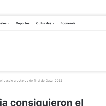
nales
Deportes
Culturales
Economía
el pasaje a octavos de final de Qatar 2022
ia consiguieron el