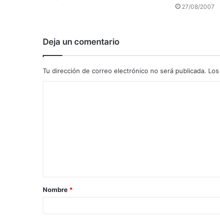
27/08/2007
Deja un comentario
Tu dirección de correo electrónico no será publicada.
Los
C
o
m
e
n
t
a
Nombre
*
r
i