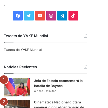
r
:
F
T
Y
I
T
T
a
w
o
n
e
i
c
i
u
s
l
k
Tweets de YVKE Mundial
e
t
T
t
e
T
Tweets de YVKE Mundial
b
t
u
a
g
o
o
e
b
g
r
k
Noticias Recientes
o
r
e
r
a
Jefa de Estado conmemoró la
k
a
m
Batalla de Boyacá
hace 9 minutos
m
Cinemateca Nacional dictará
seminario por el centenario de