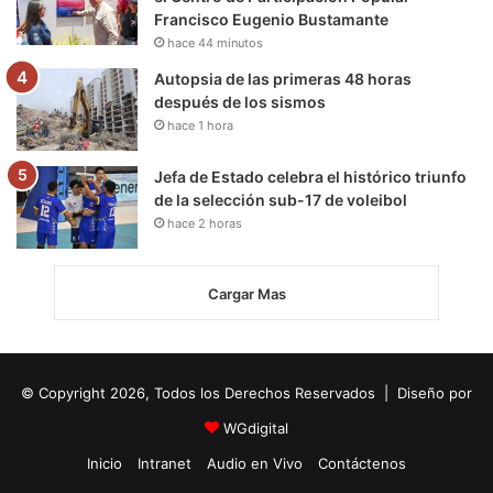
Francisco Eugenio Bustamante
hace 44 minutos
Autopsia de las primeras 48 horas
después de los sismos
hace 1 hora
Jefa de Estado celebra el histórico triunfo
de la selección sub-17 de voleibol
hace 2 horas
Cargar Mas
© Copyright 2026, Todos los Derechos Reservados | Diseño por
WGdigital
Inicio
Intranet
Audio en Vivo
Contáctenos