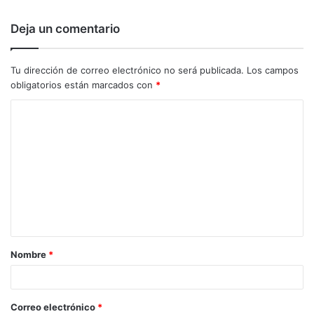
Deja un comentario
Tu dirección de correo electrónico no será publicada.
Los campos
obligatorios están marcados con
*
C
o
m
e
n
t
a
Nombre
*
r
i
o
Correo electrónico
*