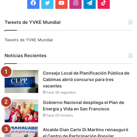
F
T
Y
I
T
T
a
w
o
n
e
i
Tweets de YVKE Mundial
c
i
u
s
l
k
e
t
T
t
e
T
Tweets de YVKE Mundial
b
t
u
a
g
o
Noticias Recientes
o
e
b
g
r
k
Consejo Local de Planificación Pública de
o
r
e
r
a
Cabimas abrió concurso para tres
vacantes
k
a
m
hace 36 segundos
m
Gobierno Nacional despliega el Plan de
Energía y Vida en San Francisco
hace 20 minutos
Alcalde Gian Carlo Di Martino reinauguró
el Centro de Participación Popular