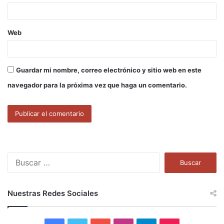
*
Web
Guardar mi nombre, correo electrónico y sitio web en este
navegador para la próxima vez que haga un comentario.
B
u
s
c
Nuestras Redes Sociales
a
r
: