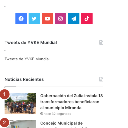
r
:
F
T
Y
I
T
T
a
w
o
n
e
i
c
i
u
s
l
k
Tweets de YVKE Mundial
e
t
T
t
e
T
Tweets de YVKE Mundial
b
t
u
a
g
o
o
e
b
g
r
k
Noticias Recientes
o
r
e
r
a
Gobernación del Zulia instala 18
k
a
m
transformadores beneficiaron
al municipio Miranda
m
hace 32 segundos
Concejo Municipal de