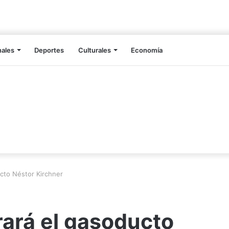
nales
Deportes
Culturales
Economía
cto Néstor Kirchner
rará el gasoducto