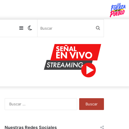
Sidebar
Switch
Buscar
skin
B
u
s
c
a
Nuestras Redes Sociales