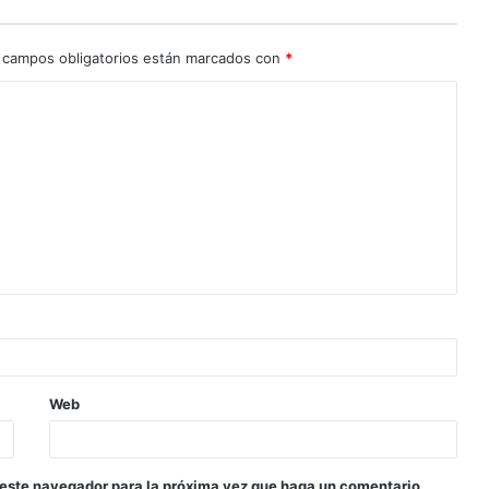
 campos obligatorios están marcados con
*
Web
 este navegador para la próxima vez que haga un comentario.