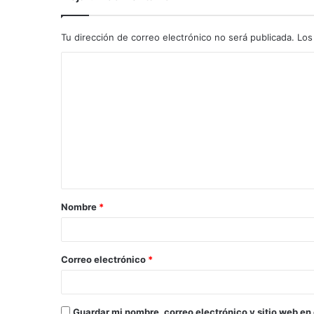
Tu dirección de correo electrónico no será publicada.
Los
C
o
m
e
n
t
a
Nombre
*
r
i
o
Correo electrónico
*
*
Guardar mi nombre, correo electrónico y sitio web en