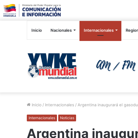
Inicio
Nacionales
Internacionales
Regio
Inicio
/
Internacionales
/
Argentina inaugurará el gasodu
Internacionales
Noticias
Argentina inaugu