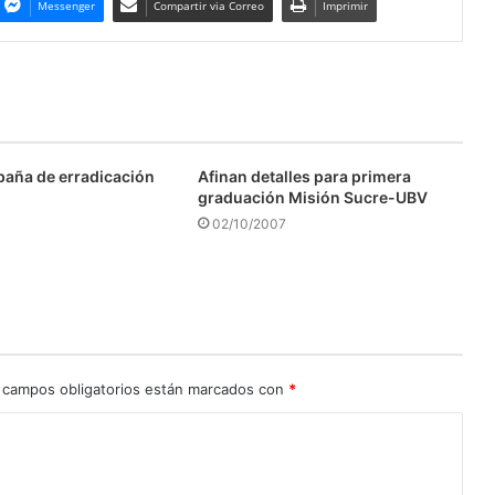
Messenger
Compartir via Correo
Imprimir
aña de erradicación
Afinan detalles para primera
graduación Misión Sucre-UBV
02/10/2007
 campos obligatorios están marcados con
*