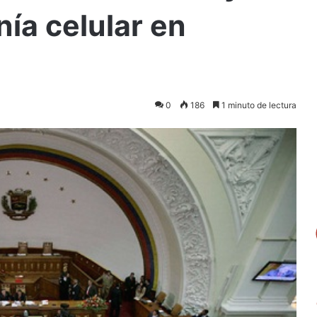
nía celular en
0
186
1 minuto de lectura