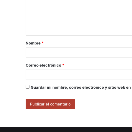
m
e
n
t
a
Nombre
*
r
i
o
Correo electrónico
*
*
Guardar mi nombre, correo electrónico y sitio web en