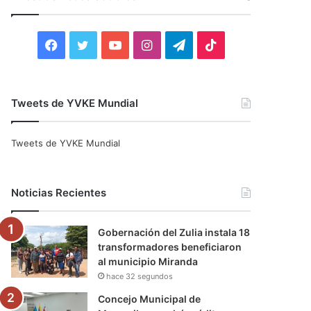
r
:
F
T
Y
I
T
T
a
w
o
n
e
i
c
i
u
s
l
k
Tweets de YVKE Mundial
e
t
T
t
e
T
Tweets de YVKE Mundial
b
t
u
a
g
o
o
e
b
g
r
k
Noticias Recientes
o
r
e
r
a
Gobernación del Zulia instala 18
k
a
m
transformadores beneficiaron
al municipio Miranda
m
hace 32 segundos
Concejo Municipal de