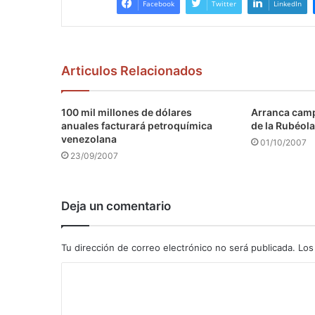
Facebook
Twitter
LinkedIn
Articulos Relacionados
100 mil millones de dólares
Arranca camp
anuales facturará petroquímica
de la Rubéola
venezolana
01/10/2007
23/09/2007
Deja un comentario
Tu dirección de correo electrónico no será publicada.
Los
C
o