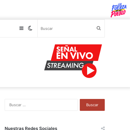
Sidebar
Switch
Buscar
skin
B
u
s
c
a
Nuestras Redes Sociales