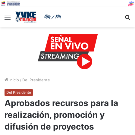
Menu
B
Inicio
/
Del Presidente
Del Presidente
Aprobados recursos para la
realización, promoción y
difusión de proyectos