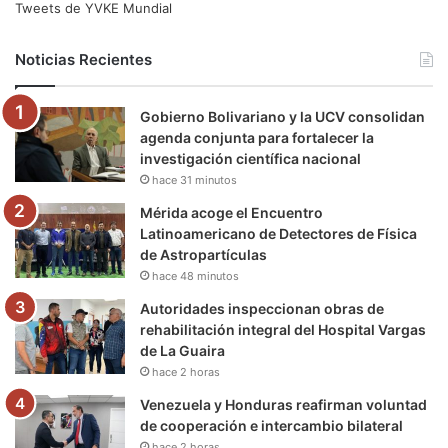
e
t
T
t
e
T
Tweets de YVKE Mundial
b
t
u
a
g
o
Noticias Recientes
o
e
b
g
r
k
Gobierno Bolivariano y la UCV consolidan
o
r
e
r
a
agenda conjunta para fortalecer la
investigación científica nacional
k
a
m
hace 31 minutos
m
Mérida acoge el Encuentro
Latinoamericano de Detectores de Física
de Astropartículas
hace 48 minutos
Autoridades inspeccionan obras de
rehabilitación integral del Hospital Vargas
de La Guaira
hace 2 horas
Venezuela y Honduras reafirman voluntad
de cooperación e intercambio bilateral
hace 2 horas