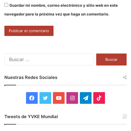
Guardar mi nombre, correo electrónico y sitio web en este
navegador para la próxima vez que haga un comentario.
B
u
s
c
Nuestras Redes Sociales
a
r
:
F
T
Y
I
T
T
a
w
o
n
e
i
Tweets de YVKE Mundial
c
i
u
s
l
k