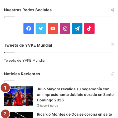
s
c
Nuestras Redes Sociales
a
r
:
F
T
Y
I
T
T
a
w
o
n
e
i
Tweets de YVKE Mundial
c
i
u
s
l
k
e
t
T
t
e
T
Tweets de YVKE Mundial
b
t
u
a
g
o
Noticias Recientes
o
e
b
g
r
k
Julio Mayora revalida su hegemonía con
o
r
e
r
a
un impresionante doblete dorado en Santo
Domingo 2026
k
a
m
hace 6 horas
m
Ricardo Montes de Oca se corona en salto