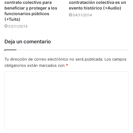
contrato colectivo para
contratación colectiva es un
beneficiar y proteger a los
evento histórico (+Audio)
funcionarios públicos
04/11/2014
(+Tuits)
03/11/2014
Deja un comentario
Tu dirección de correo electrónico no será publicada.
Los campos
obligatorios están marcados con
*
C
o
m
e
n
t
a