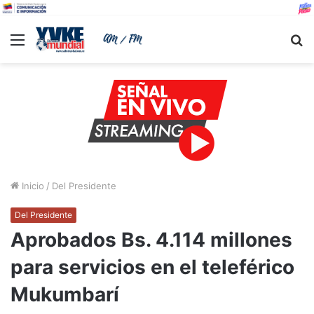
Menu
B
Inicio
/
Del Presidente
Del Presidente
Aprobados Bs. 4.114 millones
para servicios en el teleférico
Mukumbarí