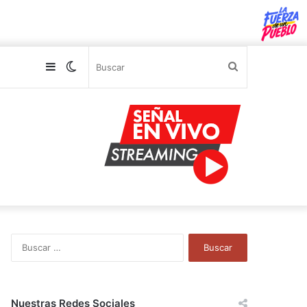
Sidebar
Switch
Buscar
skin
B
u
s
c
a
Nuestras Redes Sociales