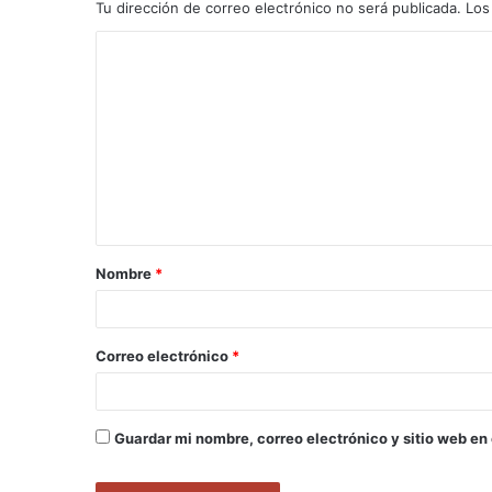
Tu dirección de correo electrónico no será publicada.
Los
C
o
m
e
n
t
a
Nombre
*
r
i
o
Correo electrónico
*
*
Guardar mi nombre, correo electrónico y sitio web en