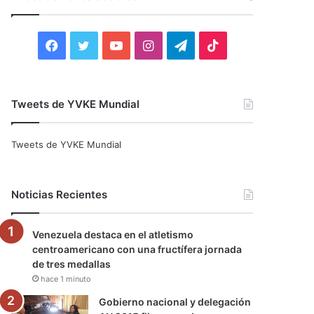
r
:
F
T
Y
I
T
T
a
w
o
n
e
i
c
i
u
s
l
k
Tweets de YVKE Mundial
e
t
T
t
e
T
Tweets de YVKE Mundial
b
t
u
a
g
o
o
e
b
g
r
k
Noticias Recientes
o
r
e
r
a
Venezuela destaca en el atletismo
k
a
m
centroamericano con una fructífera jornada
de tres medallas
m
hace 1 minuto
Gobierno nacional y delegación