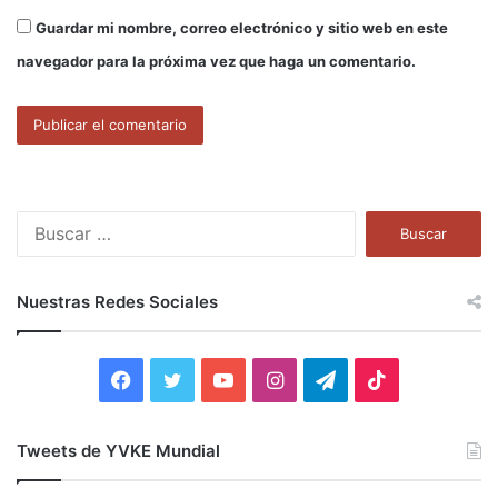
Guardar mi nombre, correo electrónico y sitio web en este
navegador para la próxima vez que haga un comentario.
B
u
s
c
Nuestras Redes Sociales
a
r
:
F
T
Y
I
T
T
a
w
o
n
e
i
Tweets de YVKE Mundial
c
i
u
s
l
k