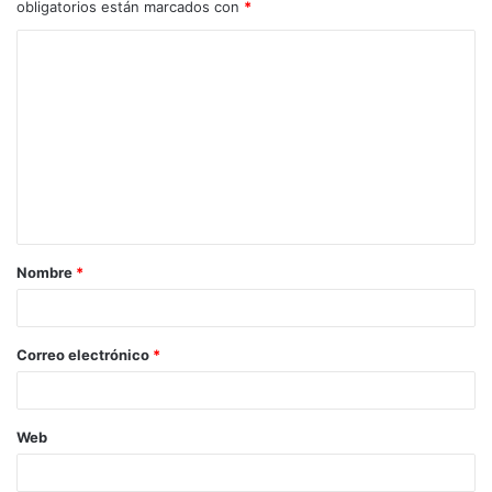
obligatorios están marcados con
*
C
o
m
e
n
t
a
Nombre
*
r
i
o
Correo electrónico
*
*
Web