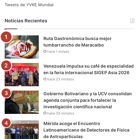
e
t
T
t
e
T
Tweets de YVKE Mundial
b
t
u
a
g
o
Noticias Recientes
o
e
b
g
r
k
Ruta Gastronómica busca mejor
o
r
e
r
a
tumbarrancho de Maracaibo
hace 1 minuto
k
a
m
m
Venezuela impulsa su café de especialidad
en la feria internacional SIGEP Asia 2026
hace 23 minutos
Gobierno Bolivariano y la UCV consolidan
agenda conjunta para fortalecer la
investigación científica nacional
hace 33 minutos
Mérida acoge el Encuentro
Latinoamericano de Detectores de Física
de Astropartículas