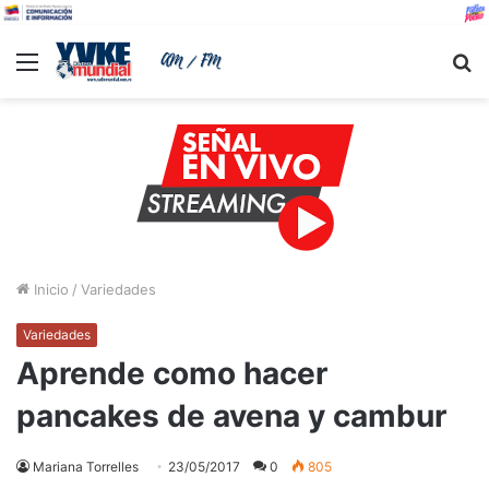
Menu
B
Inicio
/
Variedades
Variedades
Aprende como hacer
pancakes de avena y cambur
Mariana Torrelles
23/05/2017
0
805