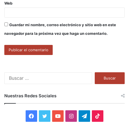
Web
Guardar mi nombre, correo electrónico y sitio web en este
navegador para la próxima vez que haga un comentario.
B
u
s
c
Nuestras Redes Sociales
a
r
:
F
T
Y
I
T
T
a
w
o
n
e
i