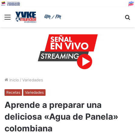
Menu
B
Inicio
/
Variedades
Recetas
Variedades
Aprende a preparar una
deliciosa «Agua de Panela»
colombiana