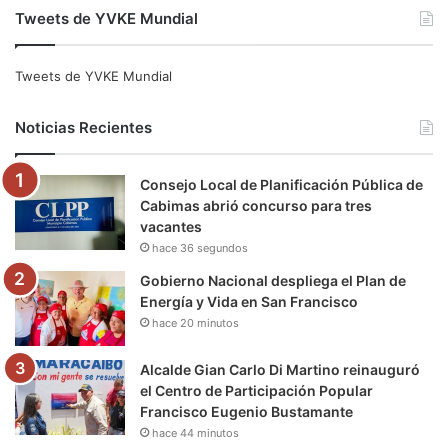
Tweets de YVKE Mundial
c
i
u
s
l
k
e
t
T
t
e
T
Tweets de YVKE Mundial
b
t
u
a
g
o
Noticias Recientes
o
e
b
g
r
k
Consejo Local de Planificación Pública de
o
r
e
r
a
Cabimas abrió concurso para tres
vacantes
k
a
m
hace 36 segundos
m
Gobierno Nacional despliega el Plan de
Energía y Vida en San Francisco
hace 20 minutos
Alcalde Gian Carlo Di Martino reinauguró
el Centro de Participación Popular
Francisco Eugenio Bustamante
hace 44 minutos