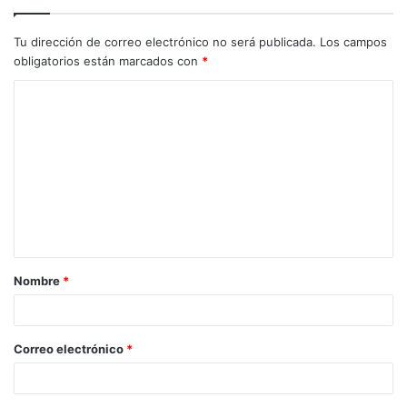
Tu dirección de correo electrónico no será publicada.
Los campos
obligatorios están marcados con
*
C
o
m
e
n
t
a
Nombre
*
r
i
o
Correo electrónico
*
*