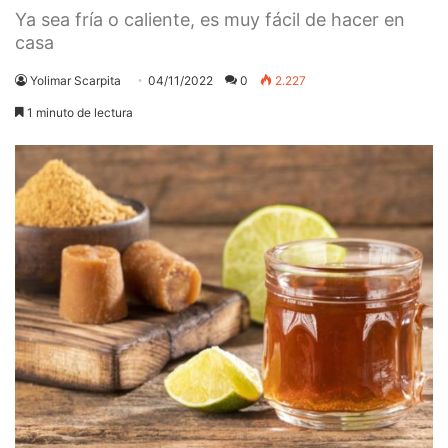
Ya sea fría o caliente, es muy fácil de hacer en
casa
Yolimar Scarpita
04/11/2022
0
2.227
1 minuto de lectura