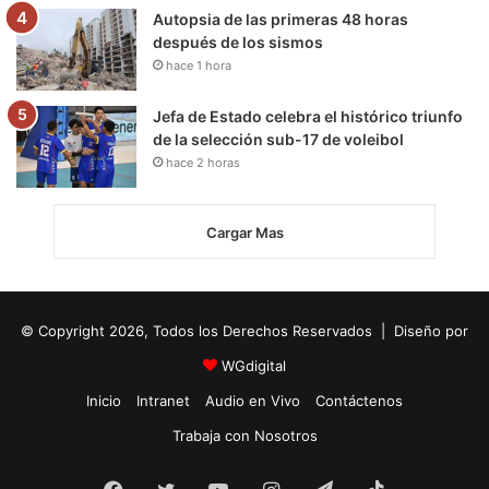
Autopsia de las primeras 48 horas
después de los sismos
hace 1 hora
Jefa de Estado celebra el histórico triunfo
de la selección sub-17 de voleibol
hace 2 horas
Cargar Mas
© Copyright 2026, Todos los Derechos Reservados | Diseño por
WGdigital
Inicio
Intranet
Audio en Vivo
Contáctenos
Trabaja con Nosotros