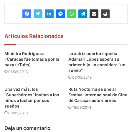
Articulos Relacionados
Ministra Rodríguez:
La actriz puertorriqueña
«Caracas fue tomada por la
Adamari López espera su
paz» (+Tuits)
primer hijo: lo considera “un
sueño”
06/05/2013
06/05/2013
Una vez más, los
Ruta Nocturna se une al
“Superhéroes” invitan a los
Festival Internacional de Cine
niños a luchar por sus
de Caracas este viernes
sueños
19/09/2014
06/05/2013
Deja un comentario