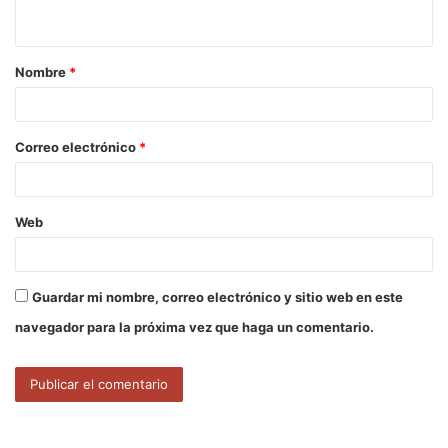
t
a
Nombre
*
r
i
o
Correo electrónico
*
*
Web
Guardar mi nombre, correo electrónico y sitio web en este
navegador para la próxima vez que haga un comentario.