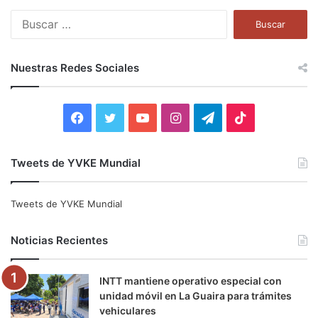
B
u
s
c
Nuestras Redes Sociales
a
r
:
F
T
Y
I
T
T
a
w
o
n
e
i
Tweets de YVKE Mundial
c
i
u
s
l
k
e
t
T
t
e
T
Tweets de YVKE Mundial
b
t
u
a
g
o
Noticias Recientes
o
e
b
g
r
k
INTT mantiene operativo especial con
o
r
e
r
a
unidad móvil en La Guaira para trámites
vehiculares
k
a
m