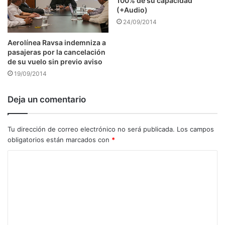
100% de su capacidad
(+Audio)
24/09/2014
Aerolínea Ravsa indemniza a
pasajeras por la cancelación
de su vuelo sin previo aviso
19/09/2014
Deja un comentario
Tu dirección de correo electrónico no será publicada.
Los campos
obligatorios están marcados con
*
C
o
m
e
n