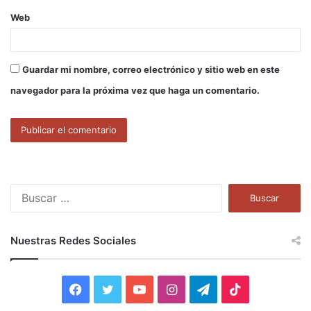
Web
Guardar mi nombre, correo electrónico y sitio web en este
navegador para la próxima vez que haga un comentario.
B
u
s
c
Nuestras Redes Sociales
a
r
:
F
T
Y
I
T
T