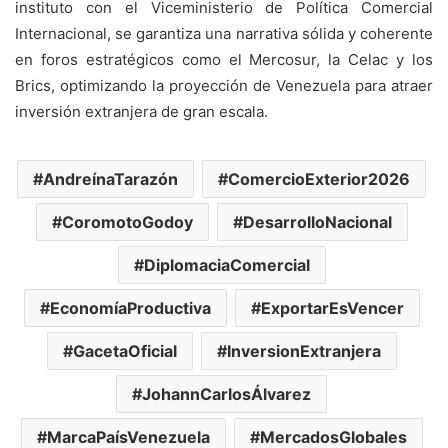
instituto con el Viceministerio de Política Comercial
Internacional, se garantiza una narrativa sólida y coherente
en foros estratégicos como el Mercosur, la Celac y los
Brics, optimizando la proyección de Venezuela para atraer
inversión extranjera de gran escala.
AndreínaTarazón
ComercioExterior2026
CoromotoGodoy
DesarrolloNacional
DiplomaciaComercial
EconomíaProductiva
ExportarEsVencer
GacetaOficial
InversionExtranjera
JohannCarlosÁlvarez
MarcaPaísVenezuela
MercadosGlobales