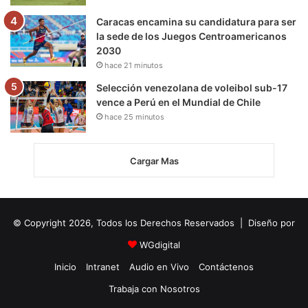
Caracas encamina su candidatura para ser
la sede de los Juegos Centroamericanos
2030
hace 21 minutos
Selección venezolana de voleibol sub-17
vence a Perú en el Mundial de Chile
hace 25 minutos
Cargar Mas
© Copyright 2026, Todos los Derechos Reservados | Diseño por
WGdigital
Inicio
Intranet
Audio en Vivo
Contáctenos
Trabaja con Nosotros