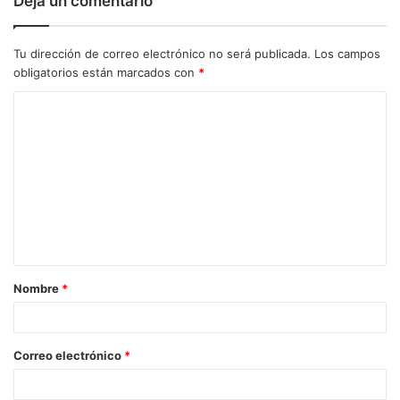
Deja un comentario
Tu dirección de correo electrónico no será publicada.
Los campos
obligatorios están marcados con
*
C
o
m
e
n
t
a
Nombre
*
r
i
o
Correo electrónico
*
*