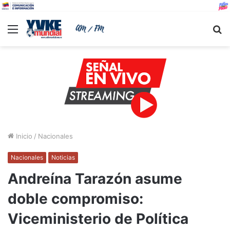
Menu
B
Inicio
/
Nacionales
Nacionales
Noticias
Andreína Tarazón asume
doble compromiso:
Viceministerio de Política