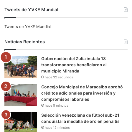
a
w
o
n
e
i
Tweets de YVKE Mundial
c
i
u
s
l
k
e
t
T
t
e
T
Tweets de YVKE Mundial
b
t
u
a
g
o
Noticias Recientes
o
e
b
g
r
k
Gobernación del Zulia instala 18
o
r
e
r
a
transformadores beneficiaron al
municipio Miranda
k
a
m
hace 32 segundos
m
Concejo Municipal de Maracaibo aprobó
créditos adicionales para inversión y
compromisos laborales
hace 5 minutos
Selección venezolana de fútbol sub-21
conquista la medalla de oro en penaltis
hace 12 minutos