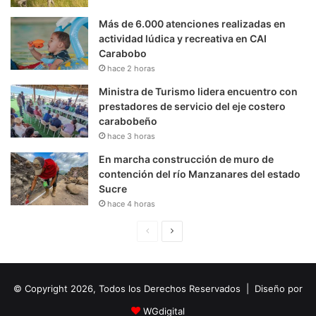
Más de 6.000 atenciones realizadas en
actividad lúdica y recreativa en CAI
Carabobo
hace 2 horas
Ministra de Turismo lidera encuentro con
prestadores de servicio del eje costero
carabobeño
hace 3 horas
En marcha construcción de muro de
contención del río Manzanares del estado
Sucre
hace 4 horas
P
S
á
i
g
g
© Copyright 2026, Todos los Derechos Reservados | Diseño por
i
u
n
i
WGdigital