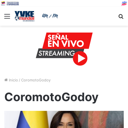
Menu
B
Inicio
/
CoromotoGodoy
CoromotoGodoy