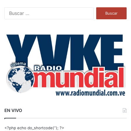
B
u
s
c
a
r
:
EN VIVO
<?php echo do_shortcode(‘‘); ?>