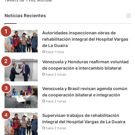
Tweets de YVKE Mundial
b
t
u
a
g
o
Noticias Recientes
o
e
b
g
r
k
Autoridades inspeccionan obras de
o
r
e
r
a
rehabilitación integral del Hospital Vargas
de La Guaira
k
a
m
hace 1 hora
m
Venezuela y Honduras reafirman voluntad
de cooperación e intercambio bilateral
hace 2 horas
Venezuela y Brasil revisan agenda común
de cooperación bilateral e integración
hace 2 horas
Supervisan trabajos de rehabilitación
integral del Hospital Vargas de La Guaira
hace 2 horas