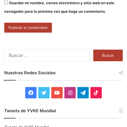
Guardar mi nombre, correo electrónico y sitio web en este
navegador para la próxima vez que haga un comentario.
B
u
s
c
Nuestras Redes Sociales
a
r
:
F
T
Y
I
T
T
a
w
o
n
e
i
Tweets de YVKE Mundial
c
i
u
s
l
k
e
t
T
t
e
T