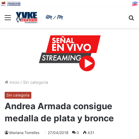
Menu
B
Inicio
/
Sin categoría
Sin categoría
Andrea Armada consigue
medalla de plata y bronce
Mariana Torrelles
27/04/2018
0
431