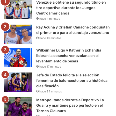
Venezuela obtiene su segundo título en
o
r
e
r
a
tiro deportivo durante los Juegos
Centroamericanos
k
a
m
hace 4 minutos
m
Ray Acuña y Cristian Canache conquistan
el primer oro para el canotaje venezolano
hace 10 minutos
Wilkeinner Lugo y Katherin Echandia
lideran la cosecha venezolana en el
levantamiento de pesas
hace 17 minutos
Jefa de Estado felicita a la selección
femenina de baloncesto por su histórica
clasificación
hace 24 minutos
Metropolitanos derrota a Deportivo La
Guaira y mantiene paso perfecto en el
Torneo Clausura