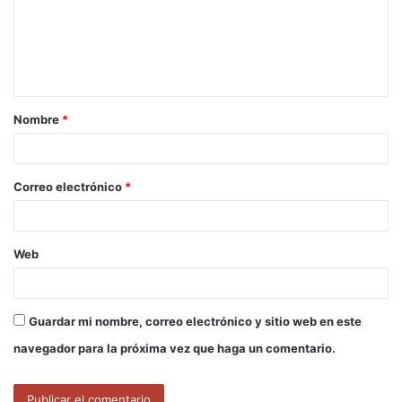
e
n
t
a
Nombre
*
r
i
o
Correo electrónico
*
*
Web
Guardar mi nombre, correo electrónico y sitio web en este
navegador para la próxima vez que haga un comentario.