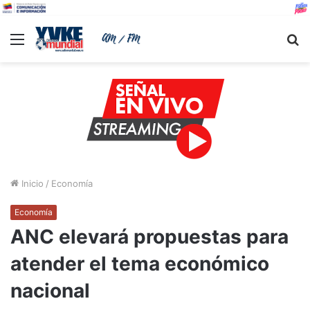
Menu
B
Inicio
/
Economía
Economía
ANC elevará propuestas para
atender el tema económico
nacional