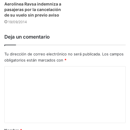
Aerolínea Ravsa indemniza a
pasajeras por la cancelación
de su vuelo sin previo aviso
19/09/2014
Deja un comentario
Tu dirección de correo electrónico no será publicada.
Los campos
obligatorios están marcados con
*
C
o
m
e
n
t
a