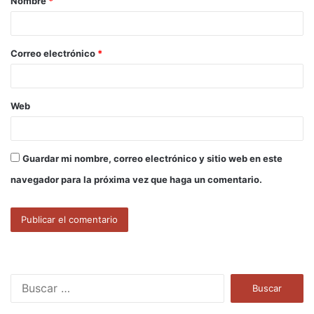
Nombre
*
r
i
o
Correo electrónico
*
*
Web
Guardar mi nombre, correo electrónico y sitio web en este
navegador para la próxima vez que haga un comentario.
B
u
s