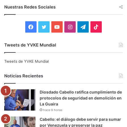
c
Nuestras Redes Sociales
a
r
:
F
T
Y
I
T
T
a
w
o
n
e
i
Tweets de YVKE Mundial
c
i
u
s
l
k
e
t
T
t
e
T
Tweets de YVKE Mundial
b
t
u
a
g
o
Noticias Recientes
o
e
b
g
r
k
Diosdado Cabello ratifica cumplimiento de
o
r
e
r
a
protocolos de seguridad en demolición en
La Guaira
k
a
m
hace 9 horas
m
Cabello: el diálogo debe servir para sumar
por Venezuela y preservar la paz