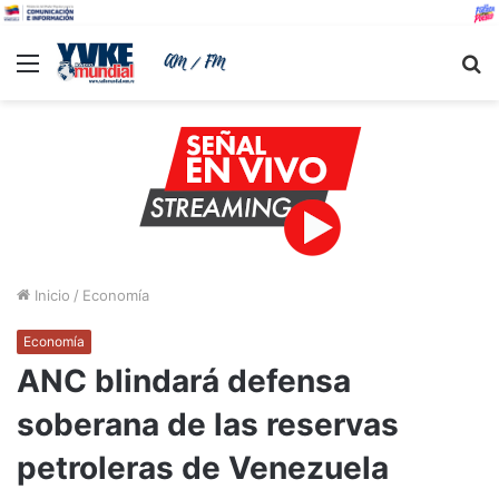
Menu
B
Inicio
/
Economía
Economía
ANC blindará defensa
soberana de las reservas
petroleras de Venezuela