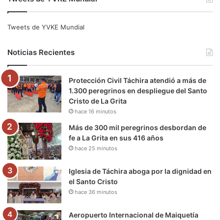
c
i
u
s
l
k
e
t
T
t
e
T
Tweets de YVKE Mundial
b
t
u
a
g
o
Noticias Recientes
o
e
b
g
r
k
Protección Civil Táchira atendió a más de
o
r
e
r
a
1.300 peregrinos en despliegue del Santo
Cristo de La Grita
k
a
m
hace 16 minutos
m
Más de 300 mil peregrinos desbordan de
fe a La Grita en sus 416 años
hace 25 minutos
Iglesia de Táchira aboga por la dignidad en
el Santo Cristo
hace 36 minutos
Aeropuerto Internacional de Maiquetía