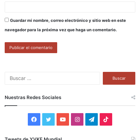
Guardar mi nombre, correo electrónico y sitio web en este
navegador para la próxima vez que haga un comentario.
B
u
s
c
Nuestras Redes Sociales
a
r
:
F
T
Y
I
T
T
a
w
o
n
e
i
Tweets de YVKE Mundial