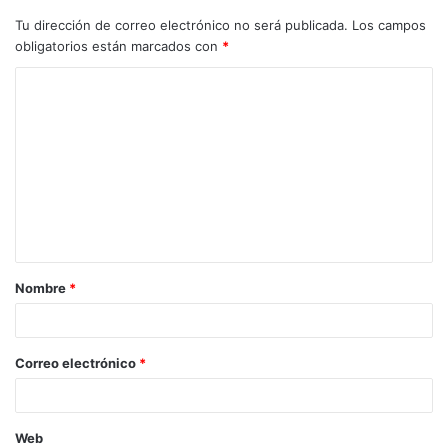
Tu dirección de correo electrónico no será publicada.
Los campos
obligatorios están marcados con
*
C
o
m
e
n
t
a
Nombre
*
r
i
o
Correo electrónico
*
*
Web