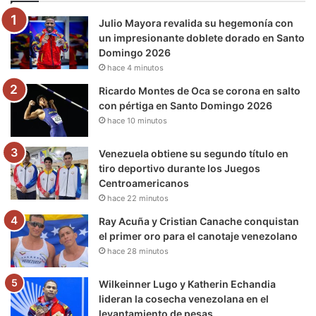
o
e
b
g
r
k
Julio Mayora revalida su hegemonía con
o
r
e
r
a
un impresionante doblete dorado en Santo
Domingo 2026
k
a
m
hace 4 minutos
m
Ricardo Montes de Oca se corona en salto
con pértiga en Santo Domingo 2026
hace 10 minutos
Venezuela obtiene su segundo título en
tiro deportivo durante los Juegos
Centroamericanos
hace 22 minutos
Ray Acuña y Cristian Canache conquistan
el primer oro para el canotaje venezolano
hace 28 minutos
Wilkeinner Lugo y Katherin Echandia
lideran la cosecha venezolana en el
levantamiento de pesas