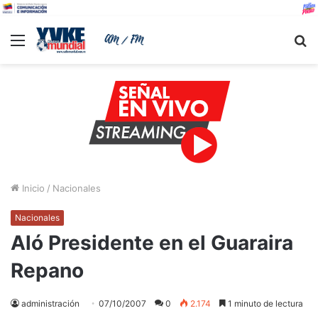
Menu
B
Inicio
/
Nacionales
Nacionales
Aló Presidente en el Guaraira
Repano
administración
07/10/2007
0
2.174
1 minuto de lectura