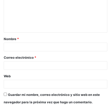
m
e
n
t
a
Nombre
*
r
i
o
Correo electrónico
*
*
Web
Guardar mi nombre, correo electrónico y sitio web en este
navegador para la próxima vez que haga un comentario.