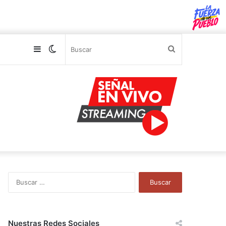
Sidebar
Switch
Buscar
skin
B
u
s
c
a
Nuestras Redes Sociales