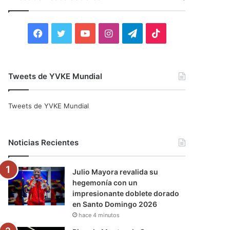
r
:
F
T
Y
I
T
T
a
w
o
n
e
i
c
i
u
s
l
k
Tweets de YVKE Mundial
e
t
T
t
e
T
Tweets de YVKE Mundial
b
t
u
a
g
o
o
e
b
g
r
k
Noticias Recientes
o
r
e
r
a
Julio Mayora revalida su
k
a
m
hegemonía con un
impresionante doblete dorado
m
en Santo Domingo 2026
hace 4 minutos