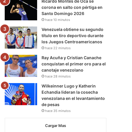
Ricardo Montes de Oca se
corona en salto con pértiga en
Santo Domingo 2026
hace 10 minutos
Venezuela obtiene su segundo
título en tiro deportivo durante
los Juegos Centroamericanos
hace 22 minutos
Ray Acuña y Cristian Canache
conquistan el primer oro para el
canotaje venezolano
hace 28 minutos
Wilkeinner Lugo y Katherin
Echandia lideran la cosecha
venezolana en el levantamiento
de pesas
hace 35 minutos
Cargar Mas