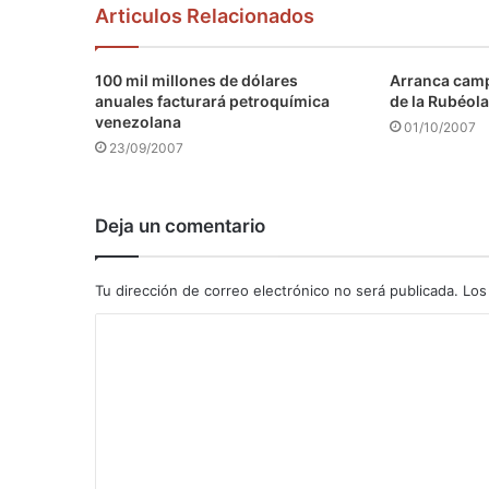
Articulos Relacionados
100 mil millones de dólares
Arranca camp
anuales facturará petroquímica
de la Rubéola
venezolana
01/10/2007
23/09/2007
Deja un comentario
Tu dirección de correo electrónico no será publicada.
Los
C
o
m
e
n