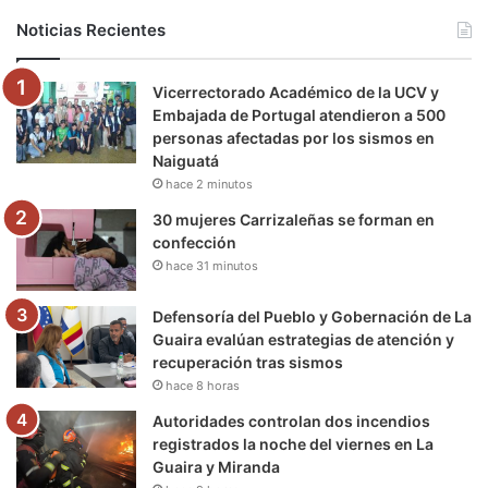
b
t
u
a
g
o
Noticias Recientes
o
e
b
g
r
k
Vicerrectorado Académico de la UCV y
o
r
e
r
a
Embajada de Portugal atendieron a 500
personas afectadas por los sismos en
k
a
m
Naiguatá
hace 2 minutos
m
30 mujeres Carrizaleñas se forman en
confección
hace 31 minutos
Defensoría del Pueblo y Gobernación de La
Guaira evalúan estrategias de atención y
recuperación tras sismos
hace 8 horas
Autoridades controlan dos incendios
registrados la noche del viernes en La
Guaira y Miranda