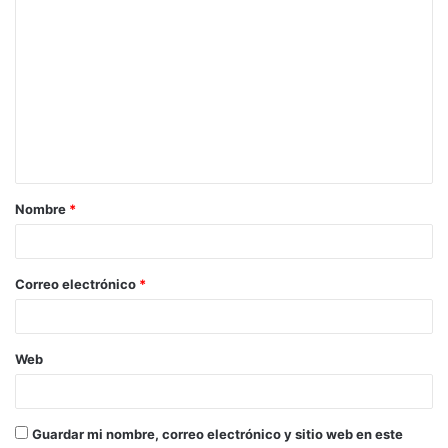
C
o
m
e
n
t
a
Nombre
*
r
i
o
Correo electrónico
*
*
Web
Guardar mi nombre, correo electrónico y sitio web en este