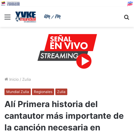
Menu
B
Inicio
/
Zulia
Mundial Zulia
Regionales
Zulia
Alí Primera historia del
cantautor más importante de
la canción necesaria en