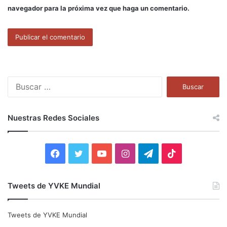
navegador para la próxima vez que haga un comentario.
B
u
s
c
Nuestras Redes Sociales
a
r
:
F
T
Y
I
T
T
a
w
o
n
e
i
Tweets de YVKE Mundial
c
i
u
s
l
k
e
t
T
t
e
T
Tweets de YVKE Mundial