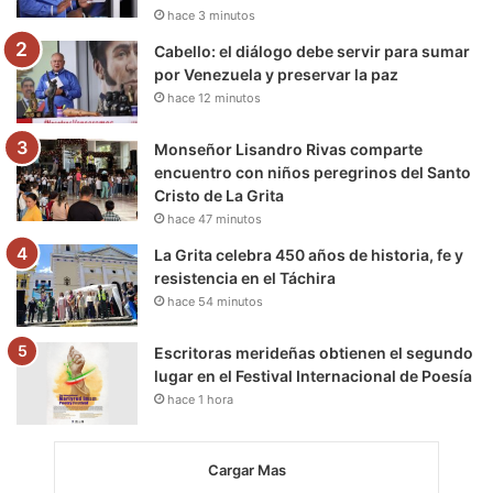
k
a
m
hace 3 minutos
m
Cabello: el diálogo debe servir para sumar
por Venezuela y preservar la paz
hace 12 minutos
Monseñor Lisandro Rivas comparte
encuentro con niños peregrinos del Santo
Cristo de La Grita
hace 47 minutos
La Grita celebra 450 años de historia, fe y
resistencia en el Táchira
hace 54 minutos
Escritoras merideñas obtienen el segundo
lugar en el Festival Internacional de Poesía
hace 1 hora
Cargar Mas