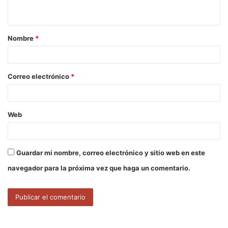
t
a
Nombre
*
r
i
o
Correo electrónico
*
*
Web
Guardar mi nombre, correo electrónico y sitio web en este
navegador para la próxima vez que haga un comentario.