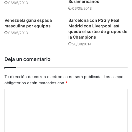
Suramericanos
06/05/2013
06/05/2013
Venezuela gana espada
Barcelona con PSG y Real
masculina por equipos
Madrid con Liverpool: así
quedó el sorteo de grupos de
06/05/2013
la Champions
28/08/2014
Deja un comentario
Tu dirección de correo electrónico no será publicada.
Los campos
obligatorios están marcados con
*
C
o
m
e
n