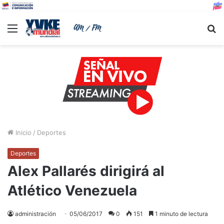
Menu
B
Inicio
/
Deportes
Deportes
Alex Pallarés dirigirá al
Atlético Venezuela
administración
05/06/2017
0
151
1 minuto de lectura