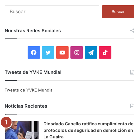
B
u
s
c
Nuestras Redes Sociales
a
r
:
F
T
Y
I
T
T
a
w
o
n
e
i
Tweets de YVKE Mundial
c
i
u
s
l
k
e
t
T
t
e
T
Tweets de YVKE Mundial
b
t
u
a
g
o
Noticias Recientes
o
e
b
g
r
k
Diosdado Cabello ratifica cumplimiento de
o
r
e
r
a
protocolos de seguridad en demolición en
La Guaira