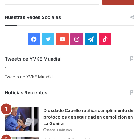
u
s
c
Nuestras Redes Sociales
a
r
:
F
T
Y
I
T
T
a
w
o
n
e
i
Tweets de YVKE Mundial
c
i
u
s
l
k
e
t
T
t
e
T
Tweets de YVKE Mundial
b
t
u
a
g
o
Noticias Recientes
o
e
b
g
r
k
Diosdado Cabello ratifica cumplimiento de
o
r
e
r
a
protocolos de seguridad en demolición en
La Guaira
k
a
m
hace 3 minutos
m