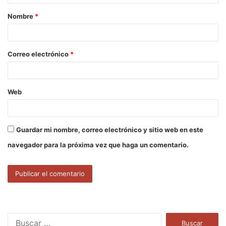
a
Nombre
*
r
i
o
Correo electrónico
*
*
Web
Guardar mi nombre, correo electrónico y sitio web en este
navegador para la próxima vez que haga un comentario.
B