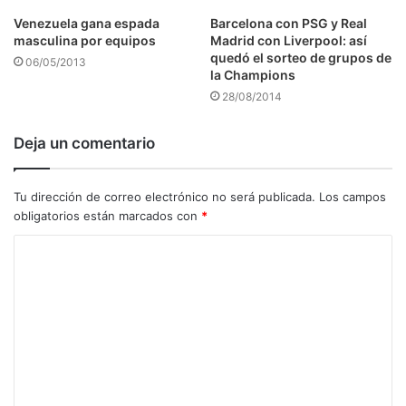
Venezuela gana espada
Barcelona con PSG y Real
masculina por equipos
Madrid con Liverpool: así
quedó el sorteo de grupos de
06/05/2013
la Champions
28/08/2014
Deja un comentario
Tu dirección de correo electrónico no será publicada.
Los campos
obligatorios están marcados con
*
C
o
m
e
n
t