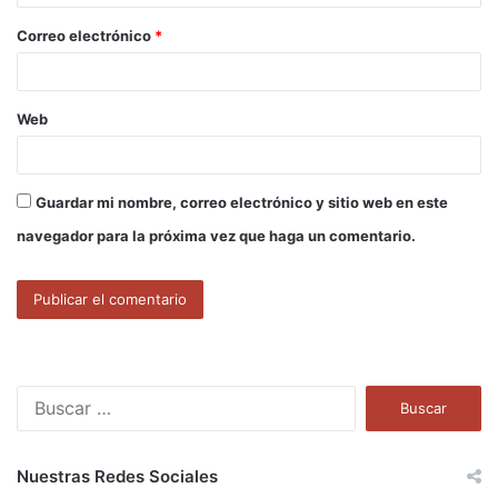
o
Correo electrónico
*
*
Web
Guardar mi nombre, correo electrónico y sitio web en este
navegador para la próxima vez que haga un comentario.
B
u
s
c
Nuestras Redes Sociales
a