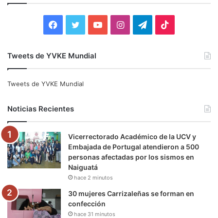
r
:
F
T
Y
I
T
T
a
w
o
n
e
i
Tweets de YVKE Mundial
c
i
u
s
l
k
e
t
T
t
e
T
Tweets de YVKE Mundial
b
t
u
a
g
o
Noticias Recientes
o
e
b
g
r
k
Vicerrectorado Académico de la UCV y
o
r
e
r
a
Embajada de Portugal atendieron a 500
personas afectadas por los sismos en
k
a
m
Naiguatá
hace 2 minutos
m
30 mujeres Carrizaleñas se forman en
confección
hace 31 minutos