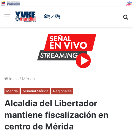
Menu
B
Inicio
/
Mérida
Mérida
Mundial Mérida
Regionales
Alcaldía del Libertador
mantiene fiscalización en
centro de Mérida