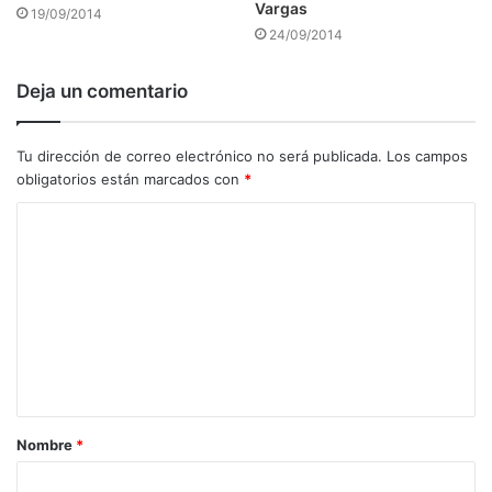
Vargas
19/09/2014
24/09/2014
Deja un comentario
Tu dirección de correo electrónico no será publicada.
Los campos
obligatorios están marcados con
*
C
o
m
e
n
t
a
Nombre
*
r
i