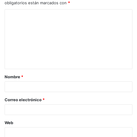
obligatorios están marcados con
*
C
o
m
e
n
t
a
Nombre
*
r
i
o
Correo electrónico
*
*
Web