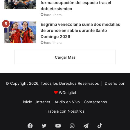
forma ocupación del espacio tras el
doblete sísmico
hace 1 hora
Esgrima venezolana suma dos medallas
de bronce en sable durante Santo
Domingo 2026
hace 1 hora
Cargar Mas
© Copyright 2026, Todos los Derechos Reservados | Diseño por
WGdigital
Inicio
Intranet
Audio en Vivo
Contáctenos
Trabaja con Nosotros
Facebook
Twitter
YouTube
Instagram
Telegram
TikTok