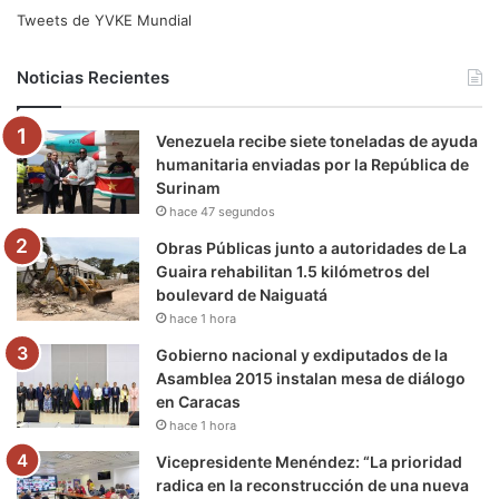
e
t
T
t
e
T
Tweets de YVKE Mundial
b
t
u
a
g
o
Noticias Recientes
o
e
b
g
r
k
Venezuela recibe siete toneladas de ayuda
o
r
e
r
a
humanitaria enviadas por la República de
Surinam
k
a
m
hace 47 segundos
m
Obras Públicas junto a autoridades de La
Guaira rehabilitan 1.5 kilómetros del
boulevard de Naiguatá
hace 1 hora
Gobierno nacional y exdiputados de la
Asamblea 2015 instalan mesa de diálogo
en Caracas
hace 1 hora
Vicepresidente Menéndez: “La prioridad
radica en la reconstrucción de una nueva