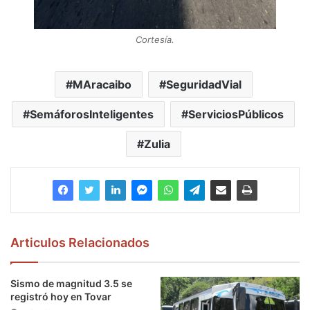
Cortesía.
MAracaibo
SeguridadVial
SemáforosInteligentes
ServiciosPúblicos
Zulia
Articulos Relacionados
Sismo de magnitud 3.5 se
registró hoy en Tovar