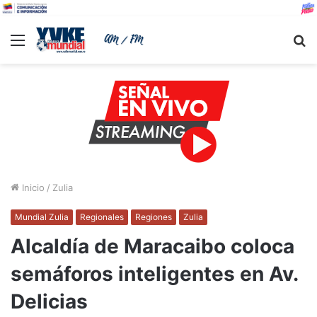
Menu
B
Inicio
/
Zulia
Mundial Zulia
Regionales
Regiones
Zulia
Alcaldía de Maracaibo coloca
semáforos inteligentes en Av.
Delicias