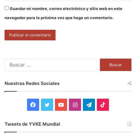
Guardar mi nombre, correo electrónico y sitio web en este
navegador para la próxima vez que haga un comentario.
B
u
s
c
Nuestras Redes Sociales
a
r
:
F
T
Y
I
T
T
a
w
o
n
e
i
Tweets de YVKE Mundial
c
i
u
s
l
k