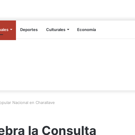
nales
Deportes
Culturales
Economía
opular Nacional en Charallave
ebra la Consulta