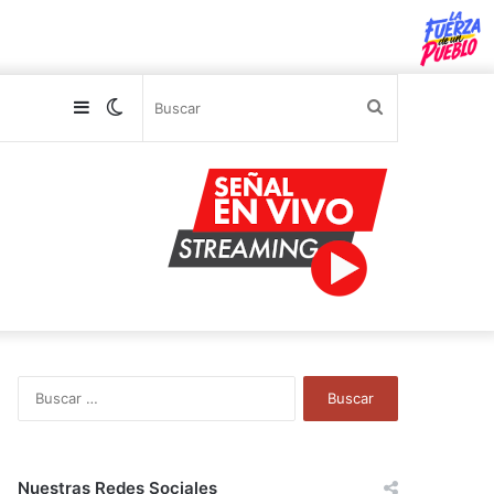
Sidebar
Switch
Buscar
skin
B
u
s
c
a
Nuestras Redes Sociales