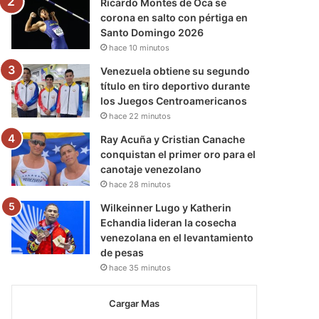
Ricardo Montes de Oca se
corona en salto con pértiga en
Santo Domingo 2026
hace 10 minutos
Venezuela obtiene su segundo
título en tiro deportivo durante
los Juegos Centroamericanos
hace 22 minutos
Ray Acuña y Cristian Canache
conquistan el primer oro para el
canotaje venezolano
hace 28 minutos
Wilkeinner Lugo y Katherin
Echandia lideran la cosecha
venezolana en el levantamiento
de pesas
hace 35 minutos
Cargar Mas