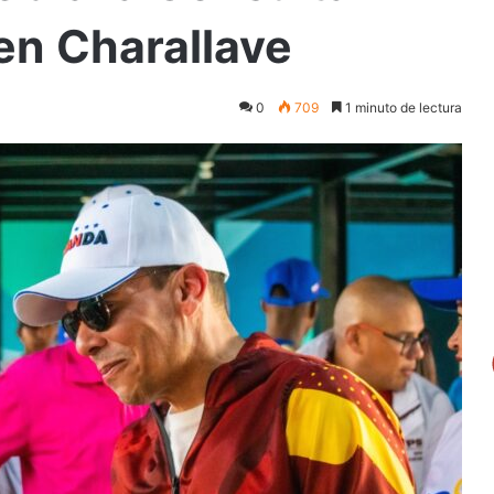
en Charallave
0
709
1 minuto de lectura