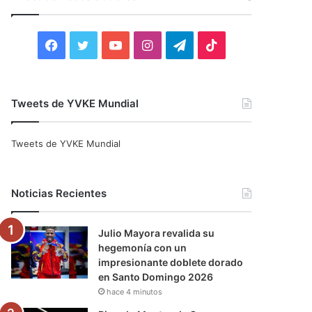
r
:
F
T
Y
I
T
T
a
w
o
n
e
i
c
i
u
s
l
k
Tweets de YVKE Mundial
e
t
T
t
e
T
Tweets de YVKE Mundial
b
t
u
a
g
o
o
e
b
g
r
k
Noticias Recientes
o
r
e
r
a
Julio Mayora revalida su
k
a
m
hegemonía con un
impresionante doblete dorado
m
en Santo Domingo 2026
hace 4 minutos