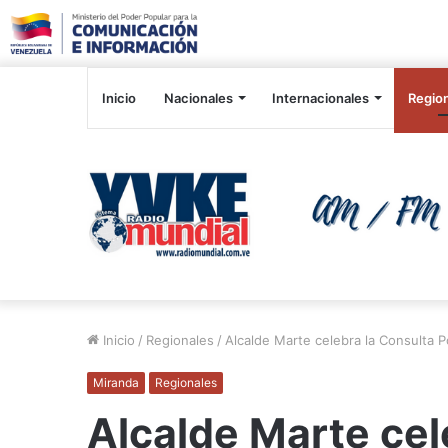
Inicio
Nacionales
Internacionales
Regio
Inicio
/
Regionales
/
Alcalde Marte celebra la Consulta P
Miranda
Regionales
Alcalde Marte cel