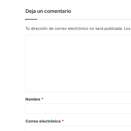
Deja un comentario
Tu dirección de correo electrónico no será publicada.
Los
C
o
m
e
n
t
a
Nombre
*
r
i
o
Correo electrónico
*
*