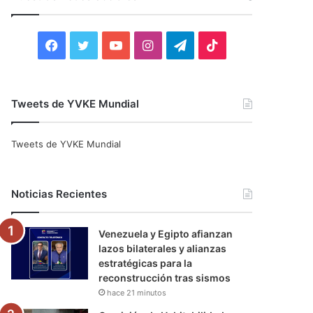
r
:
F
T
Y
I
T
T
a
w
o
n
e
i
c
i
u
s
l
k
Tweets de YVKE Mundial
e
t
T
t
e
T
Tweets de YVKE Mundial
b
t
u
a
g
o
o
e
b
g
r
k
Noticias Recientes
o
r
e
r
a
Venezuela y Egipto afianzan
k
a
m
lazos bilaterales y alianzas
estratégicas para la
m
reconstrucción tras sismos
hace 21 minutos