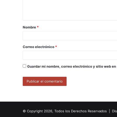
n
t
a
Nombre
*
r
i
o
Correo electrónico
*
*
Guardar mi nombre, correo electrónico y sitio web en
© Copyright 2026, Todos los Derechos Reservados | Di