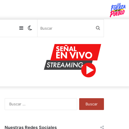
Sidebar
Switch
Buscar
skin
B
u
s
c
a
Nuestras Redes Sociales