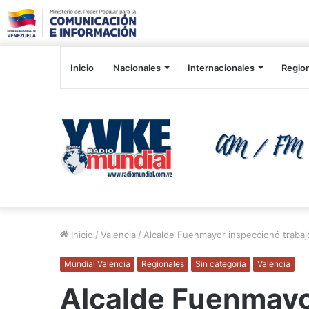
Inicio
Nacionales
Internacionales
Regio
Inicio
/
Valencia
/
Alcalde Fuenmayor inspeccionó trabaj
Mundial Valencia
Regionales
Sin categoría
Valencia
Alcalde Fuenmayo