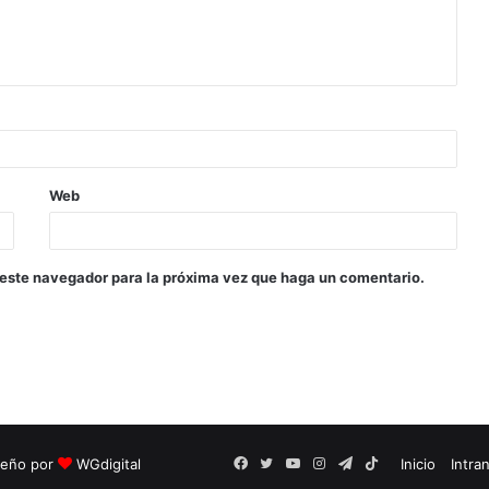
Web
 este navegador para la próxima vez que haga un comentario.
seño por
WGdigital
Facebook
Twitter
YouTube
Instagram
Telegram
TikTok
Inicio
Intra