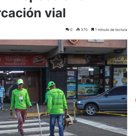
cación vial
0
370
1 minuto de lectura