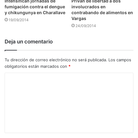
Intensifican jornadas de
Privan de libertad a dos
fumigación contra el dengue
involucrados en
y chikungunya en Charallave
contrabando de alimentos en
Vargas
19/09/2014
24/09/2014
Deja un comentario
Tu dirección de correo electrónico no será publicada.
Los campos
obligatorios están marcados con
*
C
o
m
e
n
t
a