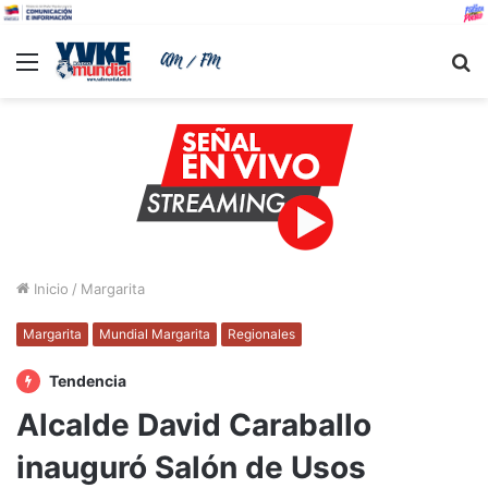
Menu
B
Inicio
/
Margarita
Margarita
Mundial Margarita
Regionales
Tendencia
Alcalde David Caraballo
inauguró Salón de Usos