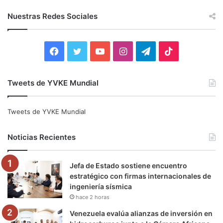
s
c
Nuestras Redes Sociales
a
r
:
F
T
Y
I
T
T
a
w
o
n
e
i
Tweets de YVKE Mundial
c
i
u
s
l
k
e
t
T
t
e
T
Tweets de YVKE Mundial
b
t
u
a
g
o
Noticias Recientes
o
e
b
g
r
k
Jefa de Estado sostiene encuentro
o
r
e
r
a
estratégico con firmas internacionales de
ingeniería sísmica
k
a
m
hace 2 horas
m
Venezuela evalúa alianzas de inversión en