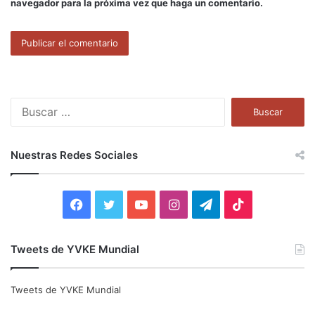
navegador para la próxima vez que haga un comentario.
B
u
s
c
Nuestras Redes Sociales
a
r
:
F
T
Y
I
T
T
a
w
o
n
e
i
Tweets de YVKE Mundial
c
i
u
s
l
k
e
t
T
t
e
T
Tweets de YVKE Mundial