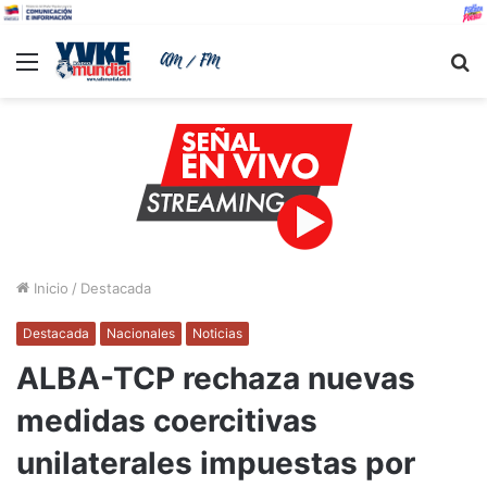
Menu
B
Inicio
/
Destacada
Destacada
Nacionales
Noticias
ALBA-TCP rechaza nuevas
medidas coercitivas
unilaterales impuestas por