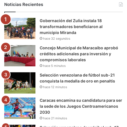
b
t
u
a
g
o
Noticias Recientes
o
e
b
g
r
k
Gobernación del Zulia instala 18
o
r
e
r
a
transformadores beneficiaron al
municipio Miranda
k
a
m
hace 32 segundos
m
Concejo Municipal de Maracaibo aprobó
créditos adicionales para inversión y
compromisos laborales
hace 5 minutos
Selección venezolana de fútbol sub-21
conquista la medalla de oro en penaltis
hace 12 minutos
Caracas encamina su candidatura para ser
la sede de los Juegos Centroamericanos
2030
hace 21 minutos