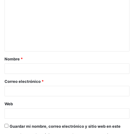
o
m
e
n
t
a
Nombre
*
r
i
o
Correo electrónico
*
*
Web
Guardar mi nombre, correo electrónico y sitio web en este