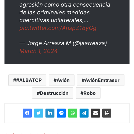
agresión como otra consecuencia
de las criminales medidas
coercitivas unilaterales,…
pic.twitter.com/AnspZ18yGg
— Jorge Arreaza M (@jaarreaza)
March 1, 2024
#ALBATCP
Avión
AviónEmtrasur
Destrucción
Robo