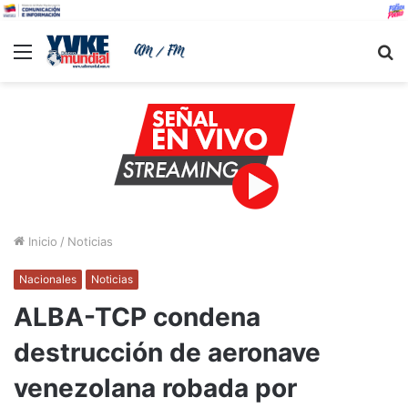
Menu
B
Inicio
/
Noticias
Nacionales
Noticias
ALBA-TCP condena
destrucción de aeronave
venezolana robada por