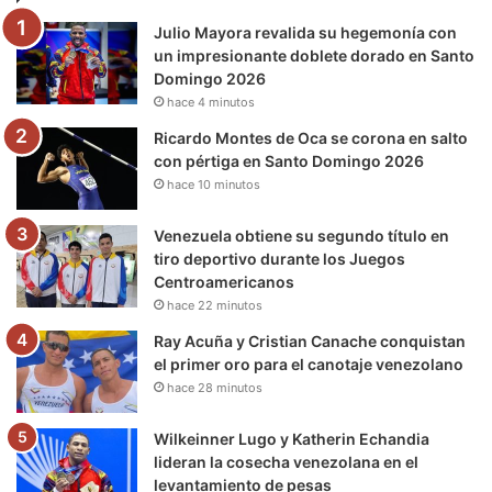
Julio Mayora revalida su hegemonía con
o
r
e
r
a
un impresionante doblete dorado en Santo
Domingo 2026
k
a
m
hace 4 minutos
m
Ricardo Montes de Oca se corona en salto
con pértiga en Santo Domingo 2026
hace 10 minutos
Venezuela obtiene su segundo título en
tiro deportivo durante los Juegos
Centroamericanos
hace 22 minutos
Ray Acuña y Cristian Canache conquistan
el primer oro para el canotaje venezolano
hace 28 minutos
Wilkeinner Lugo y Katherin Echandia
lideran la cosecha venezolana en el
levantamiento de pesas