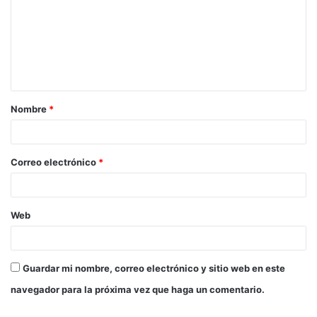
m
e
n
t
a
Nombre
*
r
i
o
Correo electrónico
*
*
Web
Guardar mi nombre, correo electrónico y sitio web en este
navegador para la próxima vez que haga un comentario.