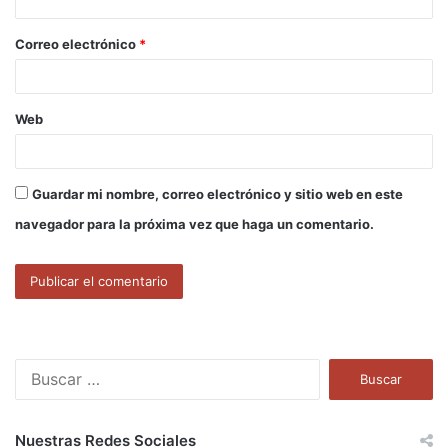
i
o
Correo electrónico
*
*
Web
Guardar mi nombre, correo electrónico y sitio web en este
navegador para la próxima vez que haga un comentario.
B
u
s
c
Nuestras Redes Sociales