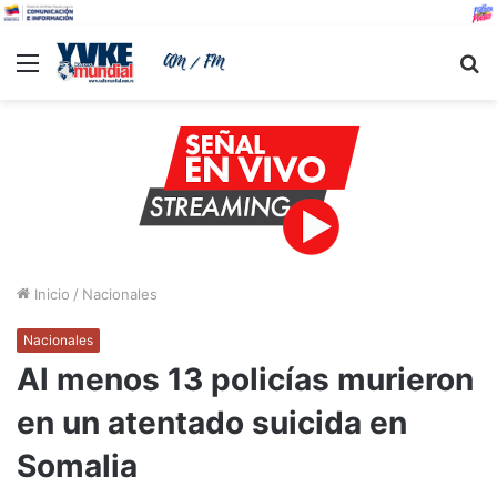
Menu
B
Inicio
/
Nacionales
Nacionales
Al menos 13 policías murieron
en un atentado suicida en
Somalia