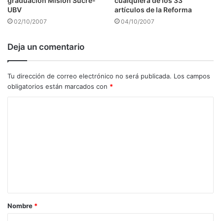
graduación Misión Sucre-
cualquiera de los 33
UBV
artículos de la Reforma
02/10/2007
04/10/2007
Deja un comentario
Tu dirección de correo electrónico no será publicada.
Los campos
obligatorios están marcados con
*
C
o
m
e
n
t
a
Nombre
*
r