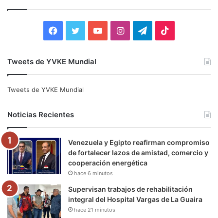
a
r
:
F
T
Y
I
T
T
a
w
o
n
e
i
Tweets de YVKE Mundial
c
i
u
s
l
k
e
t
T
t
e
T
Tweets de YVKE Mundial
b
t
u
a
g
o
Noticias Recientes
o
e
b
g
r
k
Venezuela y Egipto reafirman compromiso
o
r
e
r
a
de fortalecer lazos de amistad, comercio y
cooperación energética
k
a
m
hace 6 minutos
m
Supervisan trabajos de rehabilitación
integral del Hospital Vargas de La Guaira
hace 21 minutos