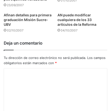
01/10/2007
23/09/2007
Afinan detalles para primera
AN puede modificar
graduación Misión Sucre-
cualquiera de los 33
UBV
artículos de la Reforma
02/10/2007
04/10/2007
Deja un comentario
Tu dirección de correo electrónico no será publicada.
Los campos
obligatorios están marcados con
*
C
o
m
e
n
t