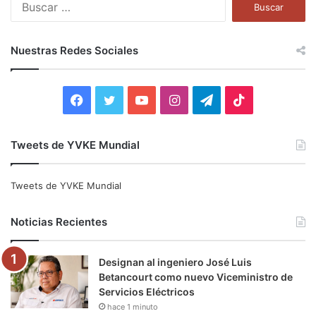
B
u
s
c
Nuestras Redes Sociales
a
r
:
F
T
Y
I
T
T
a
w
o
n
e
i
Tweets de YVKE Mundial
c
i
u
s
l
k
e
t
T
t
e
T
Tweets de YVKE Mundial
b
t
u
a
g
o
Noticias Recientes
o
e
b
g
r
k
Designan al ingeniero José Luis
o
r
e
r
a
Betancourt como nuevo Viceministro de
Servicios Eléctricos
k
a
m
hace 1 minuto