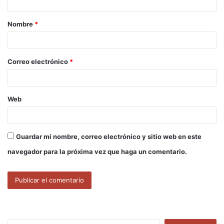
a
Nombre
*
r
i
o
Correo electrónico
*
*
Web
Guardar mi nombre, correo electrónico y sitio web en este
navegador para la próxima vez que haga un comentario.