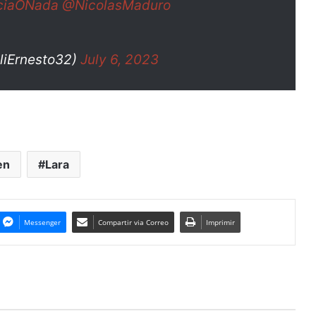
ciaONada
@NicolasMaduro
liErnesto32)
July 6, 2023
en
Lara
Messenger
Compartir via Correo
Imprimir