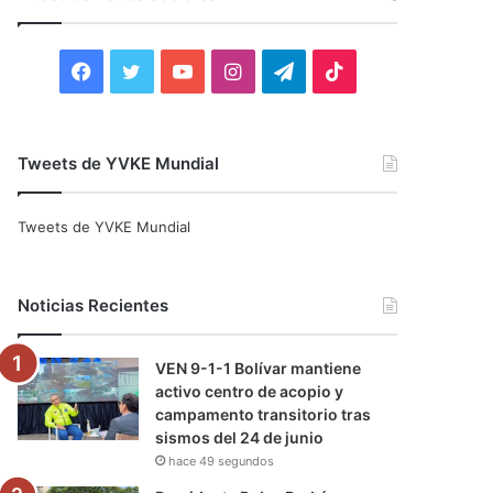
r
:
F
T
Y
I
T
T
a
w
o
n
e
i
c
i
u
s
l
k
Tweets de YVKE Mundial
e
t
T
t
e
T
Tweets de YVKE Mundial
b
t
u
a
g
o
o
e
b
g
r
k
Noticias Recientes
o
r
e
r
a
VEN 9-1-1 Bolívar mantiene
k
a
m
activo centro de acopio y
campamento transitorio tras
m
sismos del 24 de junio
hace 49 segundos