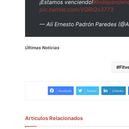
¡Estamos venciendo!
#Independen
pic.twitter.com/VQRlQx3773
— Alí Ernesto Padrón Paredes (@A
Últimas Noticias
Fitv
Facebook
Twitter
LinkedIn
Articulos Relacionados