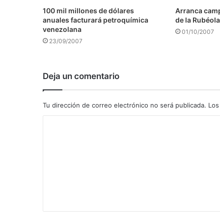
100 mil millones de dólares
Arranca camp
anuales facturará petroquímica
de la Rubéola
venezolana
01/10/2007
23/09/2007
Deja un comentario
Tu dirección de correo electrónico no será publicada.
Los
C
o
m
e
n
t
a