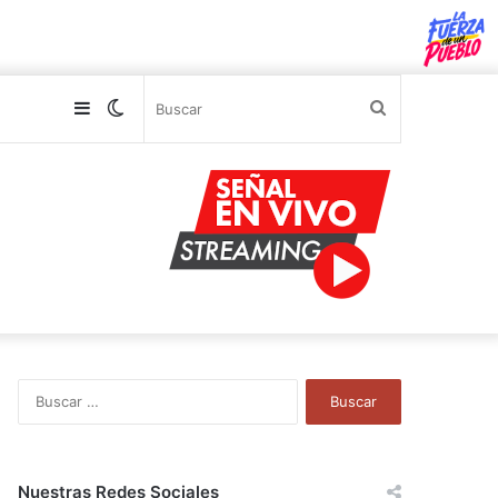
Sidebar
Switch
Buscar
skin
B
u
s
c
a
Nuestras Redes Sociales