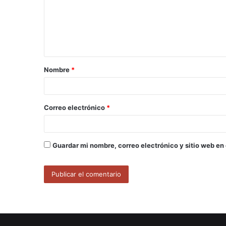
e
n
t
a
Nombre
*
r
i
o
Correo electrónico
*
*
Guardar mi nombre, correo electrónico y sitio web en