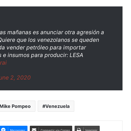
as mañanas es anunciar otra agresión a
uiere que los venezolanos se queden
eda vender petróleo para importar
s e insumos para producir: LESA
rai
une 2, 2020
Mike Pompeo
Venezuela
Messenger
Compartir via Correo
Imprimir