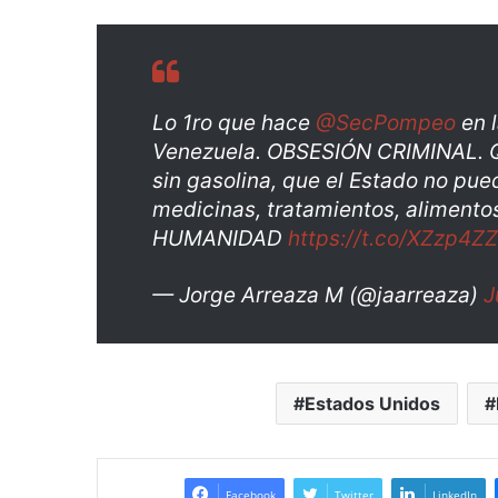
Lo 1ro que hace
@SecPompeo
en l
Venezuela. OBSESIÓN CRIMINAL. Q
sin gasolina, que el Estado no pu
medicinas, tratamientos, alimento
HUMANIDAD
https://t.co/XZzp4ZZ
— Jorge Arreaza M (@jaarreaza)
J
Estados Unidos
Facebook
Twitter
LinkedIn