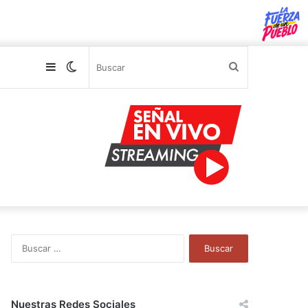
Sidebar
Switch
Buscar
skin
B
u
s
c
a
Nuestras Redes Sociales