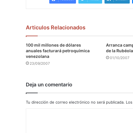
Articulos Relacionados
100 mil millones de dólares
Arranca camp
anuales facturará petroquímica
de la Rubéola
venezolana
01/10/2007
23/09/2007
Deja un comentario
Tu dirección de correo electrónico no será publicada.
Los
C
o
m