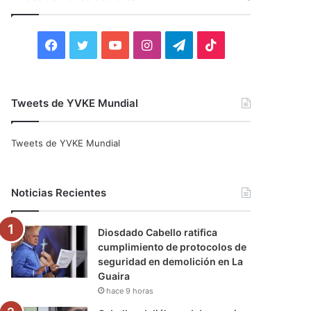
r
:
F
T
Y
I
T
T
a
w
o
n
e
i
c
i
u
s
l
k
Tweets de YVKE Mundial
e
t
T
t
e
T
Tweets de YVKE Mundial
b
t
u
a
g
o
o
e
b
g
r
k
Noticias Recientes
o
r
e
r
a
Diosdado Cabello ratifica
k
a
m
cumplimiento de protocolos de
seguridad en demolición en La
m
Guaira
hace 9 horas