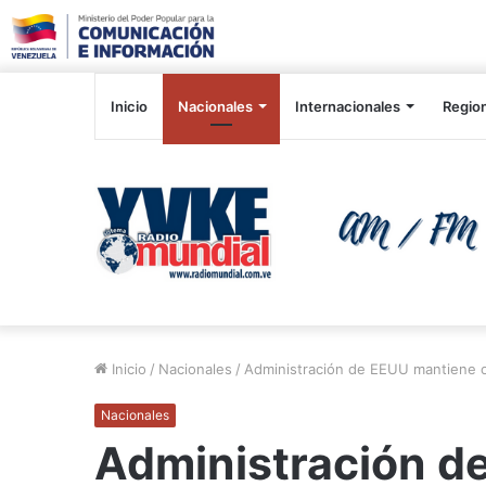
Inicio
Nacionales
Internacionales
Regio
Inicio
/
Nacionales
/
Administración de EEUU mantiene o
Nacionales
Administración d