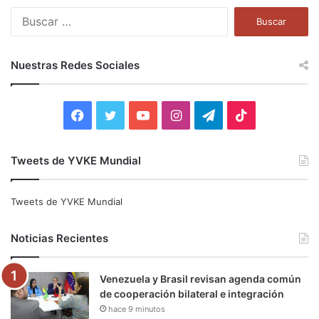
B
u
s
c
Nuestras Redes Sociales
a
r
:
F
T
Y
I
T
T
a
w
o
n
e
i
Tweets de YVKE Mundial
c
i
u
s
l
k
e
t
T
t
e
T
Tweets de YVKE Mundial
b
t
u
a
g
o
Noticias Recientes
o
e
b
g
r
k
Venezuela y Brasil revisan agenda común
o
r
e
r
a
de cooperación bilateral e integración
hace 9 minutos
k
a
m