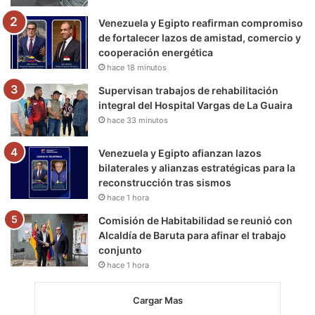
m
Venezuela y Egipto reafirman compromiso
de fortalecer lazos de amistad, comercio y
cooperación energética
hace 18 minutos
Supervisan trabajos de rehabilitación
integral del Hospital Vargas de La Guaira
hace 33 minutos
Venezuela y Egipto afianzan lazos
bilaterales y alianzas estratégicas para la
reconstrucción tras sismos
hace 1 hora
Comisión de Habitabilidad se reunió con
Alcaldía de Baruta para afinar el trabajo
conjunto
hace 1 hora
Cargar Mas