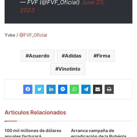
— FVF (@FVF_Oficial)
June 20,
2023
Yvke /
@FVF_Oficial
Acuerdo
Adidas
Firma
Vinotinto
Articulos Relacionados
100 mil millones de dólares
Arranca campaña de
anuales facturará
erradicación de la Rubéola