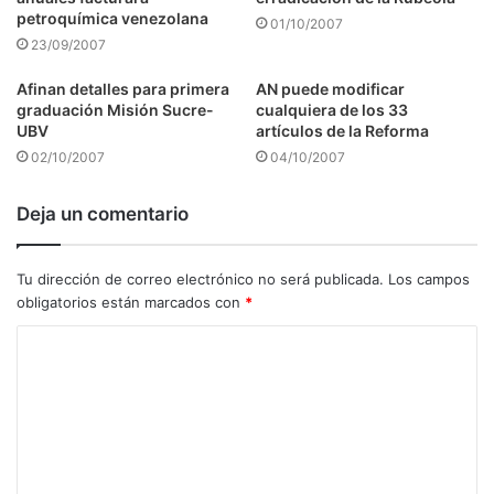
petroquímica venezolana
01/10/2007
23/09/2007
Afinan detalles para primera
AN puede modificar
graduación Misión Sucre-
cualquiera de los 33
UBV
artículos de la Reforma
02/10/2007
04/10/2007
Deja un comentario
Tu dirección de correo electrónico no será publicada.
Los campos
obligatorios están marcados con
*
C
o
m
e
n