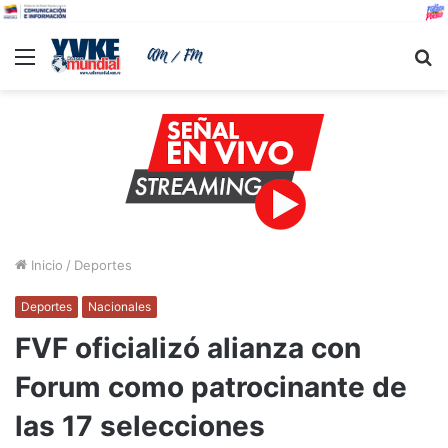
Menu
B
Inicio
/
Deportes
Deportes
Nacionales
FVF oficializó alianza con
Forum como patrocinante de
las 17 selecciones