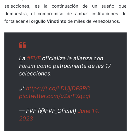
selecciones, es la continuación de un sueño que
demuestra, el compromiso de ambas instituciones de
fortalecer el
orgullo Vinotinto
de miles de venezolanos.
La
#FVF
oficializa la alianza con
Forum como patrocinante de las 17
selecciones.
🔗
https://t.co/LDUjjDESRC
pic.twitter.com/uZarFXqzql
— FVF (@FVF_Oficial)
June 14,
2023