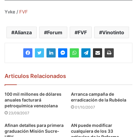
Yvke /
FVF
Alianza
Forum
FVF
Vinotinto
Articulos Relacionados
100 mil millones de dólares
Arranca campaña de
anuales facturará
erradicación de la Rubéola
petroquímica venezolana
01/10/2007
23/09/2007
Afinan detalles para primera
AN puede modificar
graduación Misión Sucre-
cualquiera de los 33
UBV
artículos de la Reforma