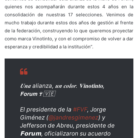
quienes nos acompañarán durante estos 4 años en la
consolidación de nuestras 17 selecciones. Venimos de
mucho trabajo durante estos dos años de gestión al frente
de la federación, construyendo lo que queremos proyectar
como marca Vinotinto, y con el compromiso de volver a dar
esperanza y credibilidad a la institución”.
𝑼𝒏𝒂 alianza, 𝒖𝒏 𝒄𝒐𝒍𝒐𝒓. 𝐕𝐢𝐧𝐨𝐭𝐢𝐧𝐭𝐨,
𝗙𝗼𝗿𝘂𝗺🍷🇻🇪
El presidente de la
#FVF
, Jorge
Giménez (
@jandresgimenez
) y
Jefferson de Abreu, presidente de
𝗙𝗼𝗿𝘂𝗺, oficializaron su acuerdo