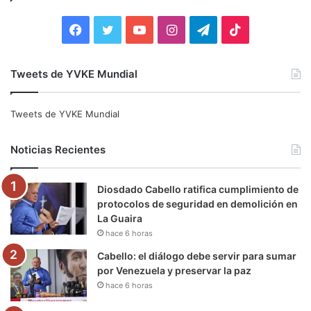
r
:
F
T
Y
I
T
T
a
w
o
n
e
i
Tweets de YVKE Mundial
c
i
u
s
l
k
e
t
T
t
e
T
Tweets de YVKE Mundial
b
t
u
a
g
o
Noticias Recientes
o
e
b
g
r
k
Diosdado Cabello ratifica cumplimiento de
o
r
e
r
a
protocolos de seguridad en demolición en
La Guaira
k
a
m
hace 6 horas
m
Cabello: el diálogo debe servir para sumar
por Venezuela y preservar la paz
hace 6 horas