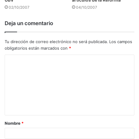
02/10/2007
04/10/2007
Deja un comentario
Tu dirección de correo electrónico no será publicada.
Los campos
obligatorios están marcados con
*
C
o
m
e
n
t
a
Nombre
*
r
i