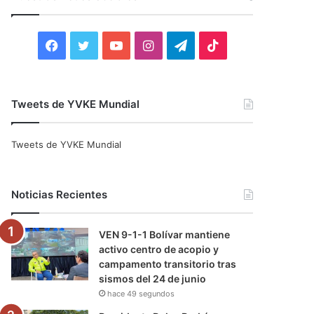
r
:
F
T
Y
I
T
T
a
w
o
n
e
i
c
i
u
s
l
k
Tweets de YVKE Mundial
e
t
T
t
e
T
Tweets de YVKE Mundial
b
t
u
a
g
o
o
e
b
g
r
k
Noticias Recientes
o
r
e
r
a
VEN 9-1-1 Bolívar mantiene
k
a
m
activo centro de acopio y
campamento transitorio tras
m
sismos del 24 de junio
hace 49 segundos