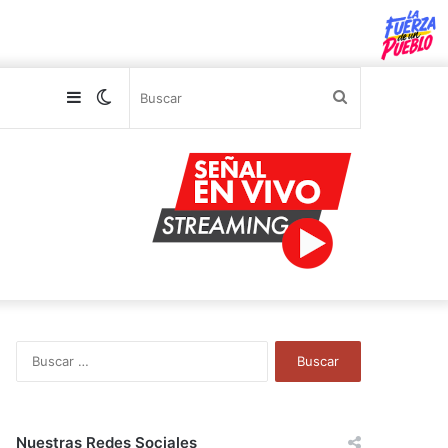
Sidebar
Switch
Buscar
skin
B
u
s
c
a
Nuestras Redes Sociales