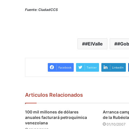
Fuente: CiudadCCS
#ElValle
#Gob
Facebook
Twitter
LinkedIn
Articulos Relacionados
100 mil millones de dólares
Arranca camp
anuales facturará petroquímica
de la Rubéola
venezolana
01/10/2007