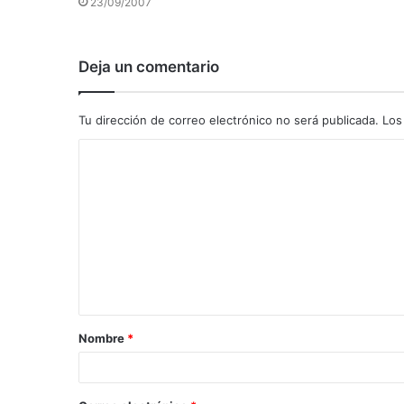
23/09/2007
Deja un comentario
Tu dirección de correo electrónico no será publicada.
Los
C
o
m
e
n
t
a
Nombre
*
r
i
o