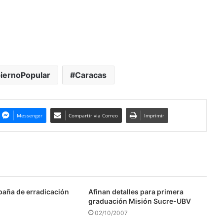
iernoPopular
Caracas
Messenger
Compartir via Correo
Imprimir
aña de erradicación
Afinan detalles para primera
graduación Misión Sucre-UBV
02/10/2007