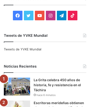
r
:
F
T
Y
I
T
T
a
w
o
n
e
i
c
i
u
s
l
k
Tweets de YVKE Mundial
e
t
T
t
e
T
Tweets de YVKE Mundial
b
t
u
a
g
o
o
e
b
g
r
k
Noticias Recientes
o
r
e
r
a
La Grita celebra 450 años de
k
a
m
historia, fe y resistencia en el
Táchira
m
hace 6 minutos
Escritoras merideñas obtienen