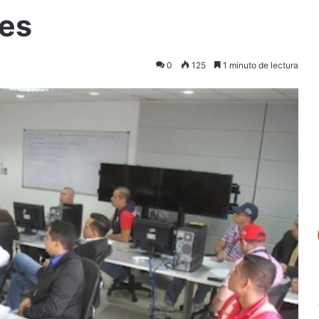
les
0
125
1 minuto de lectura