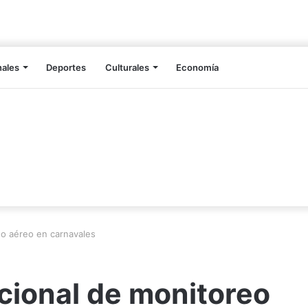
nales
Deportes
Culturales
Economía
eo aéreo en carnavales
acional de monitoreo