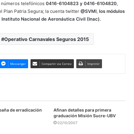
s números telefónicos
0416-6104823 y 0416-6104820
,
 Plan Patria Segura; la cuenta twitter
@SVMI
,
los módulos
 Instituto Nacional de Aeronáutica Civil (Inac).
Operativo Carnavales Seguros 2015
Messenger
Compartir via Correo
Imprimir
aña de erradicación
Afinan detalles para primera
graduación Misión Sucre-UBV
02/10/2007