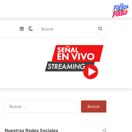
Sidebar
Switch
Buscar
skin
B
u
s
c
a
Nuestras Redes Sociales