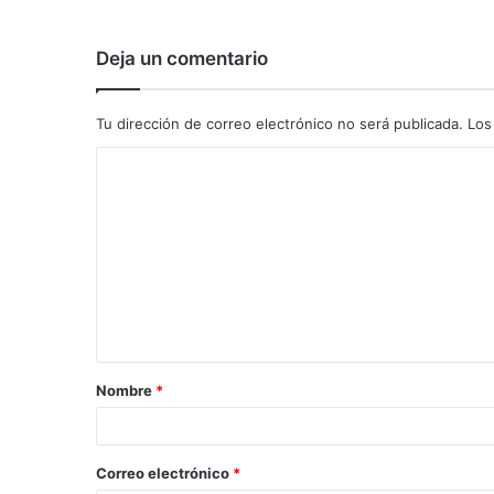
Deja un comentario
Tu dirección de correo electrónico no será publicada.
Los
C
o
m
e
n
t
a
Nombre
*
r
i
o
Correo electrónico
*
*