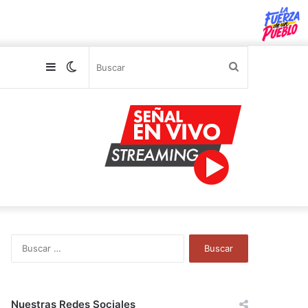
Sidebar
Switch
Buscar
skin
B
u
s
c
a
Nuestras Redes Sociales