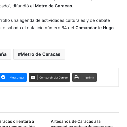
bado", difundió el
Metro de Caracas.
rollo una agenda de actividades culturales y de debate
ste sábado el natalicio número 64 del
Comandante Hugo
aña
Metro de Caracas
Messenger
Compartir via Correo
Imprimir
aracas orientará a
Artesanos de Caracas a la
obre reconversión
expectativa ante ordenanza que