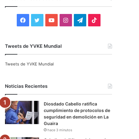
r
:
F
T
Y
I
T
T
a
w
o
n
e
i
c
i
u
s
l
k
Tweets de YVKE Mundial
e
t
T
t
e
T
Tweets de YVKE Mundial
b
t
u
a
g
o
o
e
b
g
r
k
Noticias Recientes
o
r
e
r
a
Diosdado Cabello ratifica
k
a
m
cumplimiento de protocolos de
seguridad en demolición en La
m
Guaira
hace 3 minutos