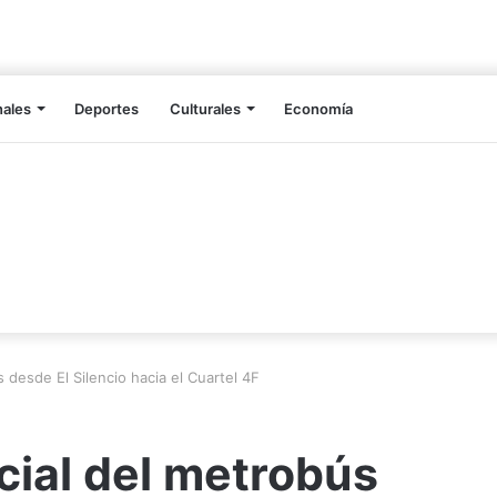
nales
Deportes
Culturales
Economía
 desde El Silencio hacia el Cuartel 4F
cial del metrobús