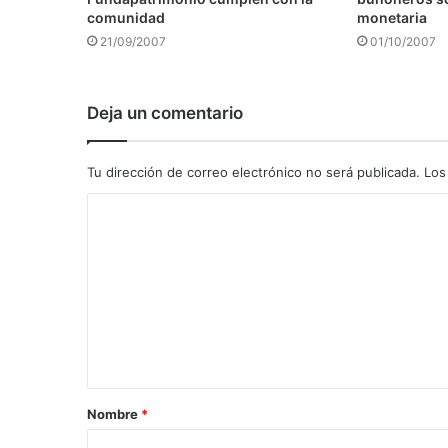
comunidad
monetaria
21/09/2007
01/10/2007
Deja un comentario
Tu dirección de correo electrónico no será publicada.
Los
C
o
m
e
n
t
a
Nombre
*
r
i