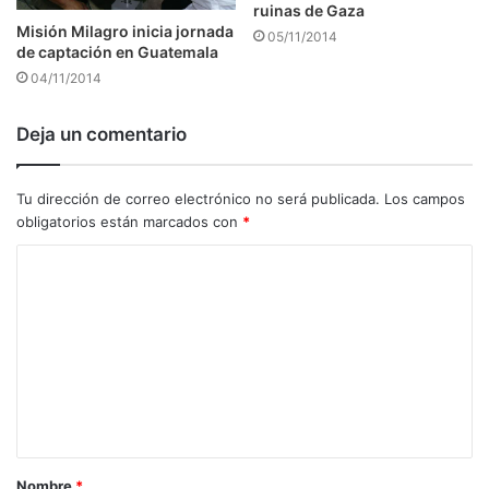
ruinas de Gaza
Misión Milagro inicia jornada
05/11/2014
de captación en Guatemala
04/11/2014
Deja un comentario
Tu dirección de correo electrónico no será publicada.
Los campos
obligatorios están marcados con
*
C
o
m
e
n
t
a
Nombre
*