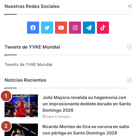
c
Nuestras Redes Sociales
a
r
:
F
T
Y
I
T
T
a
w
o
n
e
i
Tweets de YVKE Mundial
c
i
u
s
l
k
e
t
T
t
e
T
Tweets de YVKE Mundial
b
t
u
a
g
o
Noticias Recientes
o
e
b
g
r
k
Julio Mayora revalida su hegemonía con
o
r
e
r
a
un impresionante doblete dorado en Santo
Domingo 2026
k
a
m
hace 4 minutos
m
Ricardo Montes de Oca se corona en salto
con pértiga en Santo Domingo 2026