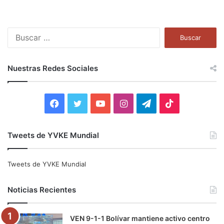
B
u
s
c
Nuestras Redes Sociales
a
r
:
F
T
Y
I
T
T
a
w
o
n
e
i
Tweets de YVKE Mundial
c
i
u
s
l
k
e
t
T
t
e
T
Tweets de YVKE Mundial
b
t
u
a
g
o
Noticias Recientes
o
e
b
g
r
k
VEN 9-1-1 Bolívar mantiene activo centro
o
r
e
r
a