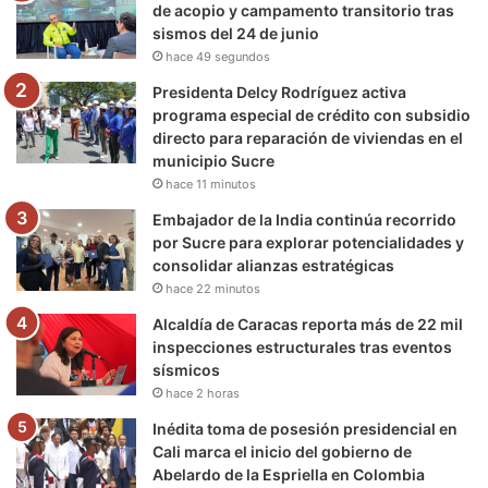
de acopio y campamento transitorio tras
sismos del 24 de junio
k
a
m
hace 49 segundos
m
Presidenta Delcy Rodríguez activa
programa especial de crédito con subsidio
directo para reparación de viviendas en el
municipio Sucre
hace 11 minutos
Embajador de la India continúa recorrido
por Sucre para explorar potencialidades y
consolidar alianzas estratégicas
hace 22 minutos
Alcaldía de Caracas reporta más de 22 mil
inspecciones estructurales tras eventos
sísmicos
hace 2 horas
Inédita toma de posesión presidencial en
Cali marca el inicio del gobierno de
Abelardo de la Espriella en Colombia