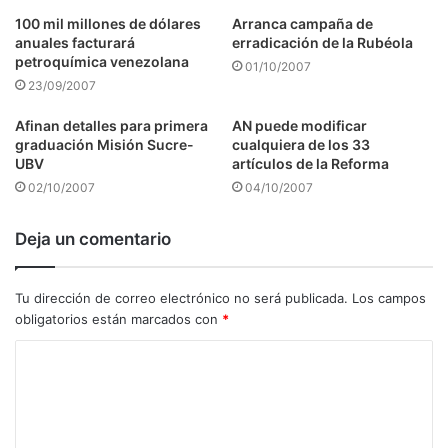
100 mil millones de dólares
Arranca campaña de
anuales facturará
erradicación de la Rubéola
petroquímica venezolana
01/10/2007
23/09/2007
Afinan detalles para primera
AN puede modificar
graduación Misión Sucre-
cualquiera de los 33
UBV
artículos de la Reforma
02/10/2007
04/10/2007
Deja un comentario
Tu dirección de correo electrónico no será publicada.
Los campos
obligatorios están marcados con
*
C
o
m
e