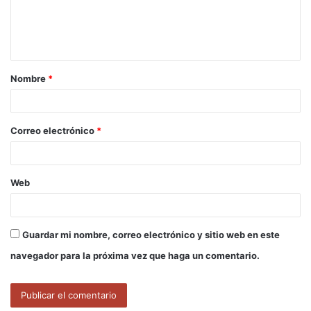
n
t
a
Nombre
*
r
i
o
Correo electrónico
*
*
Web
Guardar mi nombre, correo electrónico y sitio web en este
navegador para la próxima vez que haga un comentario.