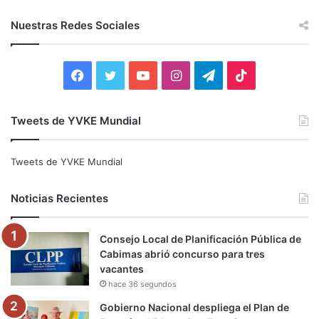
s
c
Nuestras Redes Sociales
a
r
:
F
T
Y
I
T
T
a
w
o
n
e
i
Tweets de YVKE Mundial
c
i
u
s
l
k
e
t
T
t
e
T
Tweets de YVKE Mundial
b
t
u
a
g
o
Noticias Recientes
o
e
b
g
r
k
Consejo Local de Planificación Pública de
o
r
e
r
a
Cabimas abrió concurso para tres
vacantes
k
a
m
hace 36 segundos
m
Gobierno Nacional despliega el Plan de