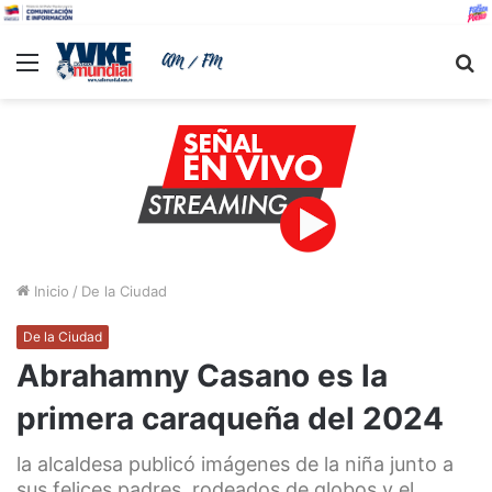
Menu
B
Inicio
/
De la Ciudad
De la Ciudad
Abrahamny Casano es la
primera caraqueña del 2024
la alcaldesa publicó imágenes de la niña junto a
sus felices padres, rodeados de globos y el