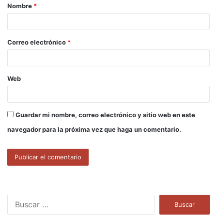
Nombre
*
r
i
o
Correo electrónico
*
*
Web
Guardar mi nombre, correo electrónico y sitio web en este
navegador para la próxima vez que haga un comentario.
B
u