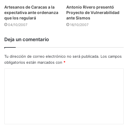
Artesanos de Caracas a la
Antonio Rivero presentó
expectativa ante ordenanza
Proyecto de Vulnerabilidad
que los regulará
ante Sismos
04/10/2007
16/10/2007
Deja un comentario
Tu dirección de correo electrónico no será publicada.
Los campos
obligatorios están marcados con
*
C
o
m
e
n
t
a